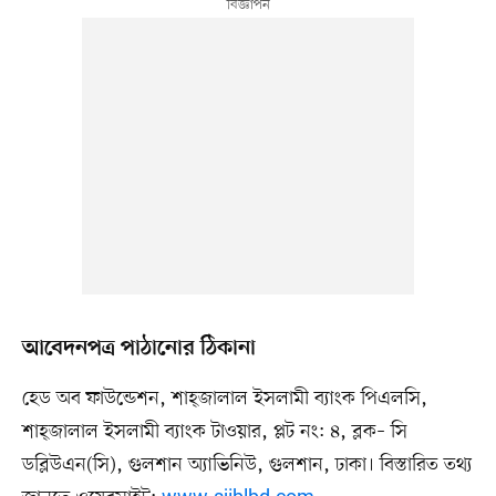
আবেদনপত্র পাঠানোর ঠিকানা
হেড অব ফাউন্ডেশন, শাহ্জালাল ইসলামী ব্যাংক পিএলসি,
শাহ্জালাল ইসলামী ব্যাংক টাওয়ার, প্লট নং: ৪, ব্লক– সি
ডব্লিউএন(সি), গুলশান অ্যাভিনিউ, গুলশান, ঢাকা। বিস্তারিত তথ্য