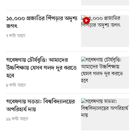
১৫,০০০ প্রজাতির পিঁপড়ার অদৃশ্য
জগৎ
৭ ঘণ্টা আগে
গবেষণায় চৌর্যবৃত্তি: আমাদের
উচ্চশিক্ষায় যেসব গলদ দূর করতে
হবে
৮ ঘণ্টা আগে
গবেষণায় সততা: বিশ্ববিদ্যালয়ের
অপরিহার্য দায়
১৯ ঘণ্টা আগে