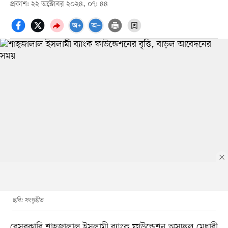
প্রকাশ: ২২ অক্টোবর ২০২৪, ০৭: ৪৪
ছবি: সংগৃহীত
বেসরকারি শাহ্জালাল ইসলামী ব্যাংক ফাউন্ডেশন অসচ্ছল মেধাবী