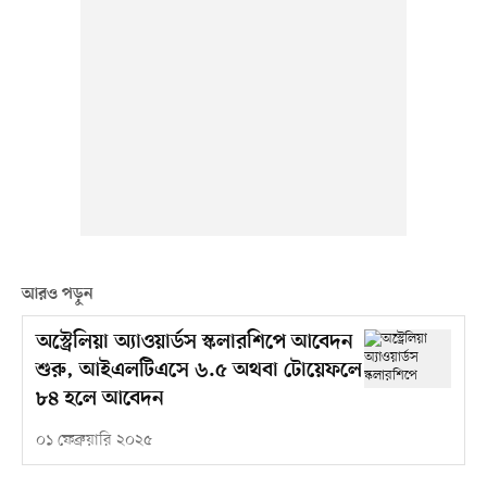
আরও পড়ুন
অস্ট্রেলিয়া অ্যাওয়ার্ডস স্কলারশিপে আবেদন
শুরু, আইএলটিএসে ৬.৫ অথবা টোয়েফলে
৮৪ হলে আবেদন
০১ ফেব্রুয়ারি ২০২৫