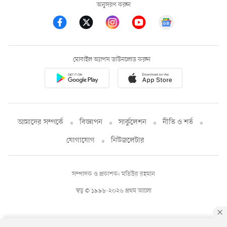
অনুসরণ করুন
মোবাইল অ্যাপস ডাউনলোড করুন
আমাদের সম্পর্কে
বিজ্ঞাপন
সার্কুলেশন
নীতি ও শর্ত
যোগাযোগ
নিউজলেটার
সম্পাদক ও প্রকাশক: মতিউর রহমান
স্বত্ব © ১৯৯৮-২০২৬ প্রথম আলো