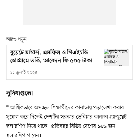
আরও পড়ুন
বুয়েটে মাস্টার্স, এমফিল ও পিএইচডি
প্রোগ্রামে ভর্তি, আবেদন ফি ৫০৫ টাকা
১১ জুলাই ২০২৪
সুবিধাগুলো
* আর্থিকভাবে অসচ্ছল শিক্ষার্থীদের কানাডায় পড়ালেখা করার
সুযোগ করে দিতেই দেশটির সরকার ভেনিয়ার কানাডা গ্র্যাজুয়েট
স্কলারশিপ দিয়ে থাকে। প্রতিবছর বিভিন্ন দেশের ১৬৬ জন
স্কলারশিপ পাবেন।