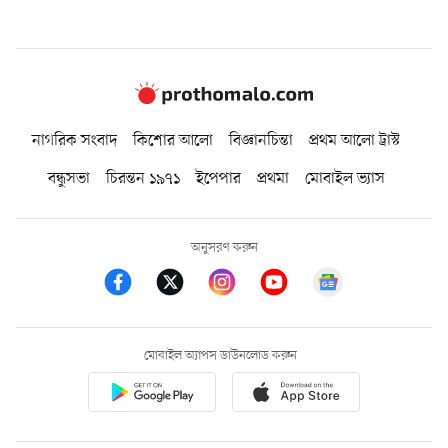
নাগরিক সংবাদ
কিশোর আলো
বিজ্ঞানচিন্তা
প্রথম আলো ট্রাস্ট
বন্ধুসভা
চিরন্তন ১৯৭১
ইপেপার
প্রথমা
মোবাইল ভ্যাস
অনুসরণ করুন
মোবাইল অ্যাপস ডাউনলোড করুন