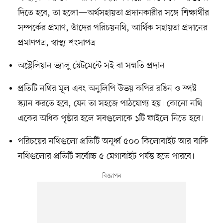
দিতে হবে, তা হলো—অর্থসহায়তা প্রদানকারীর সঙ্গে শিক্ষার্থীর
সম্পর্কের প্রমাণ, তাঁদের পরিচয়নথি, আর্থিক সহায়তা প্রদানের
প্রমাণপত্র, স্বাস্থ্য শংসাপত্র
অস্ট্রেলিয়ান ভ্যালু স্টেটমেন্টে সই বা সম্মতি প্রদান
প্রতিটি নথির মূল এবং অনুলিপি উভয় কপির রঙিন ও স্পষ্ট
স্ক্যান করতে হবে, যেন তা সহজে পাঠযোগ্য হয়। কোনো নথি
একের অধিক পৃষ্ঠার হলে সবগুলোকে ১টি ফাইলে নিতে হবে।
পরিচয়ের নথিগুলো প্রতিটি অনূর্ধ্ব ৫০০ কিলোবাইট আর বাকি
নথিগুলোর প্রতিটি সর্বোচ্চ ৫ মেগাবাইট পর্যন্ত হতে পারবে।