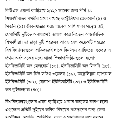
কিউএস ওয়ার্ল্ড র‍্যাঙ্কিংয়ে ২০২৫ সালের জন্য শীর্ষ ১০
শিক্ষার্থীবান্ধব নগরীর মধ্যে রয়েছে অস্ট্রেলিয়ার মেলবোর্ন (৫) ও
সিডনি (৬)। জীবনযাত্রার খরচ অনেক বেশি থাকা সত্ত্বেও এই
মেগাসিটি দুটিতে অনায়াসেই জায়গা করে নিচ্ছেন আন্তর্জাতিক
শিক্ষার্থীরা। তা ছাড়া দুটি শহরসহ আরও বেশ কয়েকটি শহরের
বিশ্ববিদ্যালয়গুলো প্রতিবছরই থাকে কিউএস র‍্যাঙ্কিংয়ে। ২০২৪-এ
প্রথম অর্ধশতকের মধ্যে থাকা শিক্ষাপ্রতিষ্ঠানগুলো হলো:
ইউনিভার্সিটি অব মেলবোর্ন (১৩), ইউনিভার্সিটি অব সিডনি (১৮),
ইউনিভার্সিটি অব নিউ সাউথ ওয়েলস (১৯), অস্ট্রেলিয়ান ন্যাশনাল
ইউনিভার্সিটি (৩০), মোনাশ ইউনিভার্সিটি (৩৭) ও ইউনিভার্সিটি
অব কুইন্সল্যান্ড (৪০)।
বিশ্ববিদ্যালয়গুলোর এমন র‍্যাঙ্কিংয়ে থাকার অন্যতম কারণ হলো
এগুলোর প্রতিটি দুইয়ের অধিক বিষয়ের পাঠদানের জন্য সেরা।
প্রকৌশল, প্রযুক্তি, মেডিসিন, কলা ও মানবিকের নাম করলে