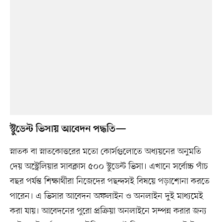
স্টুডেন্ট ভিসায় আবেদন পদ্ধতি—
স্নাতক বা স্নাতকোত্তরের মতো কোর্সগুলোতে অধ্যয়নের অনুমতি
দেয় অস্ট্রেলিয়ার সাবক্লাস ৫০০ স্টুডেন্ট ভিসা। এখানে সর্বোচ্চ পাঁচ
বছর পর্যন্ত শিক্ষার্থীরা নিজেদের পছন্দসই বিষয়ে পড়াশোনা করতে
পারেন। এ ভিসার আবেদন অফলাইন ও অনলাইন দুই মাধ্যমেই
করা যায়। আবেদনের পুরো প্রক্রিয়া অনলাইনে সম্পন্ন করার জন্য