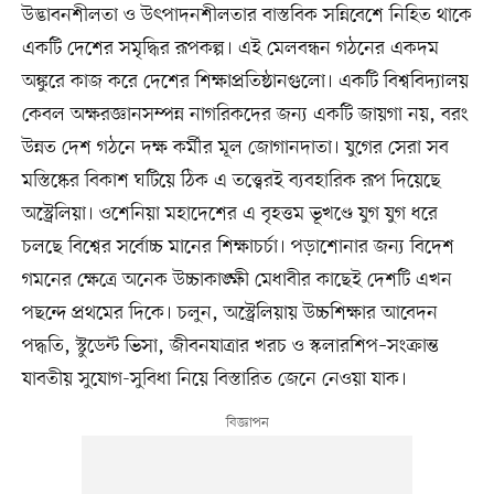
উদ্ভাবনশীলতা ও উৎপাদনশীলতার বাস্তবিক সন্নিবেশে নিহিত থাকে
একটি দেশের সমৃদ্ধির রূপকল্প। এই মেলবন্ধন গঠনের একদম
অঙ্কুরে কাজ করে দেশের শিক্ষাপ্রতিষ্ঠানগুলো। একটি বিশ্ববিদ্যালয়
কেবল অক্ষরজ্ঞানসম্পন্ন নাগরিকদের জন্য একটি জায়গা নয়, বরং
উন্নত দেশ গঠনে দক্ষ কর্মীর মূল জোগানদাতা। যুগের সেরা সব
মস্তিষ্কের বিকাশ ঘটিয়ে ঠিক এ তত্ত্বেরই ব্যবহারিক রূপ দিয়েছে
অস্ট্রেলিয়া। ওশেনিয়া মহাদেশের এ বৃহত্তম ভূখণ্ডে যুগ যুগ ধরে
চলছে বিশ্বের সর্বোচ্চ মানের শিক্ষাচর্চা। পড়াশোনার জন্য বিদেশ
গমনের ক্ষেত্রে অনেক উচ্চাকাঙ্ক্ষী মেধাবীর কাছেই দেশটি এখন
পছন্দে প্রথমের দিকে। চলুন, অস্ট্রেলিয়ায় উচ্চশিক্ষার আবেদন
পদ্ধতি, স্টুডেন্ট ভিসা, জীবনযাত্রার খরচ ও স্কলারশিপ–সংক্রান্ত
যাবতীয় সুযোগ-সুবিধা নিয়ে বিস্তারিত জেনে নেওয়া যাক।