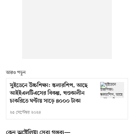
আরও পড়ুন
সুইডেনে উচ্চশিক্ষা: স্কলারশিপ, আছে
আইইএলটিএসের বিকল্প, খণ্ডকালীন
চাকরিতে ঘণ্টায় সাড়ে ৪০০০ টাকা
২৫ সেপ্টেম্বর ২০২৪
কেন অস্ট্রেলিয়া সেরা গন্তব্য—