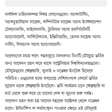
সর্বাধিক চাহিদাসম্পন্ন বিষয় কোনোগুলো: অ্যাকাউন্টিং,
অ্যাকচুয়ারিয়াল সায়েন্স, কম্পিউটার সায়েন্স অ্যান্ড ইনফরমেশন
টেকনোলজি, সাইকোলজি, ট্যুরিজম অ্যান্ড হসপিটালিটি
ম্যানেজমেন্ট, আর্কিটেকচার, ইঞ্জিনিয়ারিং, হেলথ সায়েন্স অ্যান্ড
নার্সিং, বিজনেস অ্যান্ড ম্যানেজমেন্ট।
আবেদনের সময় কবে: বছরজুড়ে সাধারণত তিনটি মৌসুমে ভর্তির
জন্য আবেদন গ্রহণ করে থাকে অস্ট্রেলিয়ার বিশ্ববিদ্যালয়গুলো।
মৌসুমগুলো ফেব্রুয়ারি, জুলাই ও নভেম্বর ইনটেক হিসেবে
পরিচিত। এগুলোর মধ্যে সবচেয়ে বেশিসংখ্যক কোর্সে ভর্তির
সুযোগ থাকে ফেব্রুয়ারি ইনটেকে। ভর্তি কার্যক্রম চলে ফেব্রুয়ারি বা
মার্চ থেকে শুরু করে মে মাসের শেষ বা জুনের শুরু পর্যন্ত।
আবেদন গ্রহণ করা হয় আগের বছরের অক্টোবর থেকে নভেম্বর
মাসে। ইন্টার্নশিপ বা কর্মসংস্থান পাওয়ার ক্ষেত্রে এই মৌসুমই