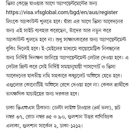
ভিসা কেন্দ্রে যাওয়ার আগে অ্যাপয়েন্টমেন্টের জন্য
https://visa.vfsglobal.com/bgd/en/aus/register
লিংকে অ্যাকাউন্ট খুলতে হবে। যাঁরা এর আগে ভিসা আবেদনের
জন্য এই সাইট ব্যবহার করেছেন, তাঁদের আর নতুন করে
অ্যাকাউন্ট খুলতে হবে না। শুধু সাক্ষাৎকারের জন্য অ্যাপয়েন্টমেন্ট
বুকিং দিলেই হবে। ই-মেইলের মাধ্যমে বায়োমেট্রিক নিবন্ধনের
জন্য নির্দিষ্ট দিনক্ষণ জানিয়ে অ্যাপয়েন্টমেন্ট লেটার দেওয়া হবে। এ
লেটার প্রিন্ট করে সেই নির্দিষ্ট সময়ানুযায়ী পাসপোর্ট ও ভিসা
আবেদনের যাবতীয় নথি সহকারে কন্স্যুলেট অফিসে যেতে হবে।
এগুলোর কোনোটিই অফিসে রেখে দেওয়া হবে না। কেবল প্রার্থীকে
তাৎক্ষণিক যাচাইয়ের জন্য দরকার হবে।
ঢাকা ভিএফএস ঠিকানা: ডেল্টা লাইফ টাওয়ার (৪র্থ তলা), প্লট
নম্বর ৩৭, রোড নম্বর ৪৫ ও ৯০, গুলশান উত্তর বাণিজ্যিক
এলাকা, গুলশান সার্কেল ২, ঢাকা-১২১২।