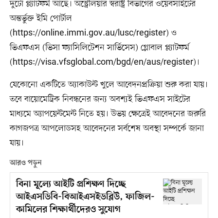
দুটো প্ল্যাটফর্ম আছে। অস্ট্রেলিয়ার স্বরাষ্ট্র বিভাগের ওয়েবসাইটের
অন্তর্ভুক্ত ইমি পোর্টাল
(https://online.immi.gov.au/lusc/register) ও
ভিএফএস (ভিসা ফ্যাসিলিটেশন সার্ভিসেস) গ্লোবাল প্ল্যাটফর্ম
(https://visa.vfsglobal.com/bgd/en/aus/register)।
যেকোনো একটিতে অ্যাকাউন্ট খুলে আবেদনপ্রক্রিয়া শুরু করা যায়।
তবে বায়োমেট্রিক নিবন্ধনের জন্য অবশ্যই ভিএফএস সাইটের
মাধ্যমে অ্যাপয়েন্টমেন্ট নিতে হয়। উভয় ক্ষেত্রেই আবেদনের জরুরি
কাগজপত্র আপলোডসহ আবেদনের সর্বশেষ অবস্থা সম্পর্কে জানা
যায়।
আরও পড়ুন
বিনা মূল্যে আইটি প্রশিক্ষণ দিচ্ছে
আইএসডিবি-বিআইএসইডব্লিউ, ফাজিল-
কামিলের শিক্ষার্থীদেরও সুযোগ