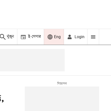
খুঁজুন
ই-পেপার
Login
Eng
ি,