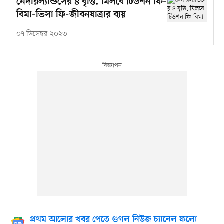
নেদারল্যান্ডসের ৪ বৃত্তি, মিলবে টিউশন ফি-
বিমা-ভিসা ফি-জীবনযাত্রার ব্যয়
০৭ ডিসেম্বর ২০২৩
প্রথম আলোর খবর পেতে গুগল নিউজ চ্যানেল ফলো