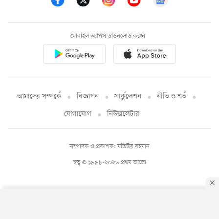
মোবাইল অ্যাপস ডাউনলোড করুন
আমাদের সম্পর্কে
বিজ্ঞাপন
সার্কুলেশন
নীতি ও শর্ত
যোগাযোগ
নিউজলেটার
সম্পাদক ও প্রকাশক: মতিউর রহমান
স্বত্ব © ১৯৯৮-২০২৬ প্রথম আলো
By using this site, you agree to our
Privacy Policy
.
OK