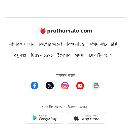
নাগরিক সংবাদ
কিশোর আলো
বিজ্ঞানচিন্তা
প্রথম আলো ট্রাস্ট
বন্ধুসভা
চিরন্তন ১৯৭১
ইপেপার
প্রথমা
মোবাইল ভ্যাস
অনুসরণ করুন
মোবাইল অ্যাপস ডাউনলোড করুন