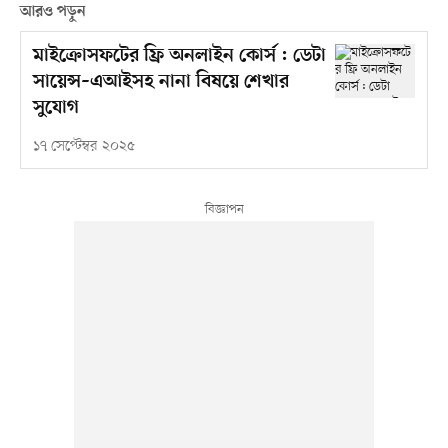
আরও পড়ুন
মাইক্রোসফটের ফ্রি অনলাইন কোর্স : ডেটা
সায়েন্স–এআইসহ নানা বিষয়ে শেখার
সুযোগ
১৭ সেপ্টেম্বর ২০২৫