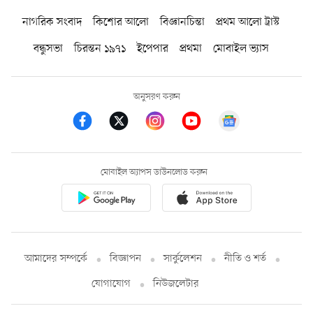
নাগরিক সংবাদ
কিশোর আলো
বিজ্ঞানচিন্তা
প্রথম আলো ট্রাস্ট
বন্ধুসভা
চিরন্তন ১৯৭১
ইপেপার
প্রথমা
মোবাইল ভ্যাস
অনুসরণ করুন
মোবাইল অ্যাপস ডাউনলোড করুন
আমাদের সম্পর্কে
বিজ্ঞাপন
সার্কুলেশন
নীতি ও শর্ত
যোগাযোগ
নিউজলেটার