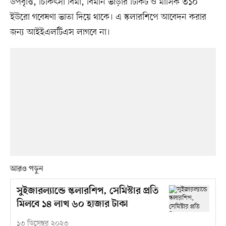
উপবৃত্তি, চিকিৎসা বিমা, বিমান ভাড়ার টিকিট ও মাসিক ৩১০
ইউরো গবেষণা ভাতা দিয়ে থাকে। এ স্কলারশিপে আবেদন করার
জন্য আইইএলটিএস লাগবে না।
আরও পড়ুন
সুইজারল্যান্ডে স্কলারশিপ, সেমিস্টার প্রতি
মিলবে ১৪ লাখ ৬০ হাজার টাকা
১৩ ডিসেম্বর ২০২৩