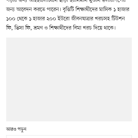
পড়ার জন্য আইইএলটিএস ছাড়া ইরাসমাস মুন্ডাস স্কলারশিপের
জন্য আবেদন করতে পারেন। বৃত্তিটি শিক্ষার্থীদের মাসিক ১ হাজার
১০০ থেকে ১ হাজার ২০০ ইউরো জীবনযাত্রার খরচসহ টিউশন
ফি, ভিসা ফি, ভ্রমণ ও শিক্ষার্থীদের বিমা খরচ দিয়ে থাকে।
আরও পড়ুন