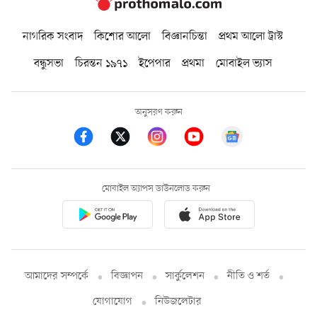
নাগরিক সংবাদ
কিশোর আলো
বিজ্ঞানচিন্তা
প্রথম আলো ট্রাস্ট
বন্ধুসভা
চিরন্তন ১৯৭১
ইপেপার
প্রথমা
মোবাইল ভ্যাস
অনুসরণ করুন
মোবাইল অ্যাপস ডাউনলোড করুন
আমাদের সম্পর্কে
বিজ্ঞাপন
সার্কুলেশন
নীতি ও শর্ত
যোগাযোগ
নিউজলেটার