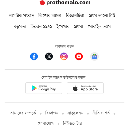
নাগরিক সংবাদ
কিশোর আলো
বিজ্ঞানচিন্তা
প্রথম আলো ট্রাস্ট
বন্ধুসভা
চিরন্তন ১৯৭১
ইপেপার
প্রথমা
মোবাইল ভ্যাস
অনুসরণ করুন
মোবাইল অ্যাপস ডাউনলোড করুন
আমাদের সম্পর্কে
বিজ্ঞাপন
সার্কুলেশন
নীতি ও শর্ত
যোগাযোগ
নিউজলেটার