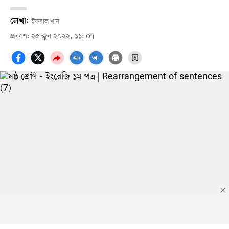
লেখা:
ইকবাল খান
প্রকাশ: ২৫ জুন ২০২২, ১১: ০৭