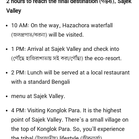
2 hours to reach the final destination (গন্তব্য), Sajek
Valley
10 AM: On the way, Hazachora waterfall
(জলপ্রপাত/ঝরনা) will be visited.
1 PM: Arrival at Sajek Valley and check into
(পৌঁছে হাজিরাখাতায় সই করা/পৌঁছা) the eco-resort.
2 PM: Lunch will be served at a local restaurant
with a standard Bengali
menu at Sajek Valley.
4 PM: Visiting Konglok Para. It is the highest
point of Sajek Valley. There’s a small village on
the top of Konglok Para. So, you’ll experience
the tribal (উপজাতীয়) lifestyle (জীবনচর্যা).