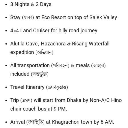
3 Nights & 2 Days
Stay (থাকা) at Eco Resort on top of Sajek Valley
4×4 Land Cruiser for hilly road journey
Alutila Cave, Hazachora & Risang Waterfall
expedition (অভিযান)
All transportation (পরিবহন) & meals (আহার)
included (অন্তর্ভুক্ত)
Travel Itinerary (ভ্রমণবৃত্তান্ত)
Trip (ভ্রমণ) will start from Dhaka by Non-A/C Hino
chair coach bus at 9 PM.
Arrival (উপস্থিতি) at Khagrachori town by 6 AM.