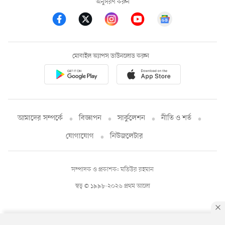
অনুসরণ করুন
মোবাইল অ্যাপস ডাউনলোড করুন
আমাদের সম্পর্কে
বিজ্ঞাপন
সার্কুলেশন
নীতি ও শর্ত
যোগাযোগ
নিউজলেটার
সম্পাদক ও প্রকাশক: মতিউর রহমান
স্বত্ব © ১৯৯৮-২০২৬ প্রথম আলো