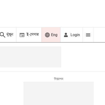
খুঁজুন
ই-পেপার
Login
Eng