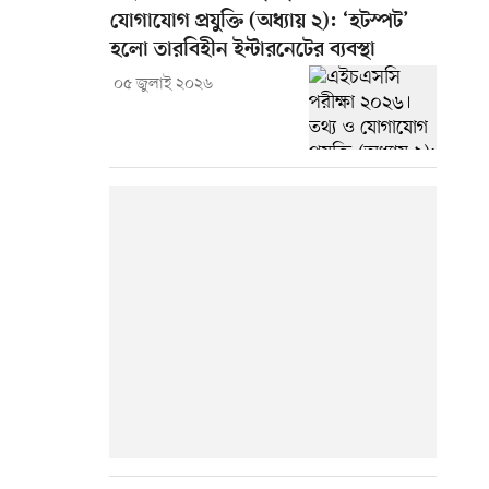
যোগাযোগ প্রযুক্তি (অধ্যায় ২): ‘হটস্পট’
হলো তারবিহীন ইন্টারনেটের ব্যবস্থা
০৫ জুলাই ২০২৬