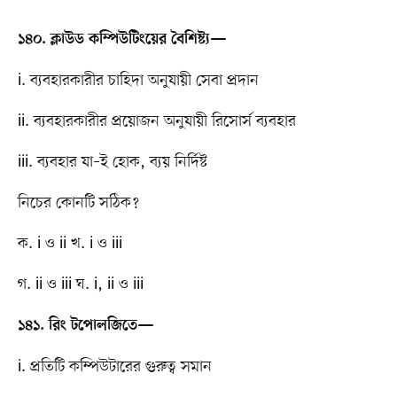
১৪০. ক্লাউড কম্পিউটিংয়ের বৈশিষ্ট্য—
i. ব্যবহারকারীর চাহিদা অনুযায়ী সেবা প্রদান
ii. ব্যবহারকারীর প্রয়োজন অনুযায়ী রিসোর্স ব্যবহার
iii. ব্যবহার যা–ই হোক, ব্যয় নির্দিষ্ট
নিচের কোনটি সঠিক?
ক. i ও ii খ. i ও iii
গ. ii ও iii ঘ. i, ii ও iii
১৪১. রিং টপোলজিতে—
i. প্রতিটি কম্পিউটারের গুরুত্ব সমান