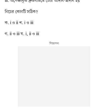
iii. অপেক্ষাকৃত দ্রুতগতিতে ডেটা আদান-প্রদান হয়
নিচের কোনটি সঠিক?
ক. i ও ii খ. i ও iii
গ. ii ও iii ঘ. i, ii ও iii