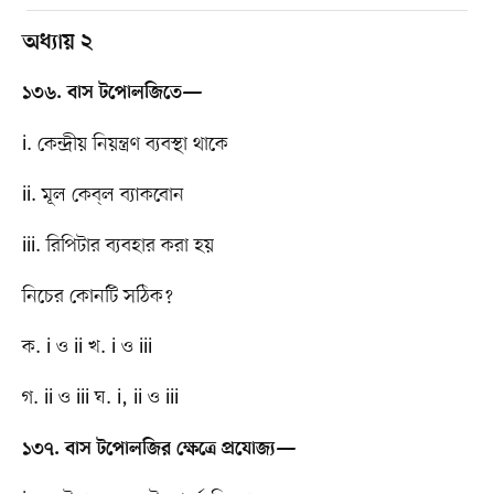
অধ্যায় ২
১৩৬. বাস টপোলজিতে—
i. কেন্দ্রীয় নিয়ন্ত্রণ ব্যবস্থা থাকে
ii. মূল কেব্​ল ব্যাকবোন
iii. রিপিটার ব্যবহার করা হয়
নিচের কোনটি সঠিক?
ক. i ও ii খ. i ও iii
গ. ii ও iii ঘ. i, ii ও iii
১৩৭. বাস টপোলজির ক্ষেত্রে প্রযোজ্য—