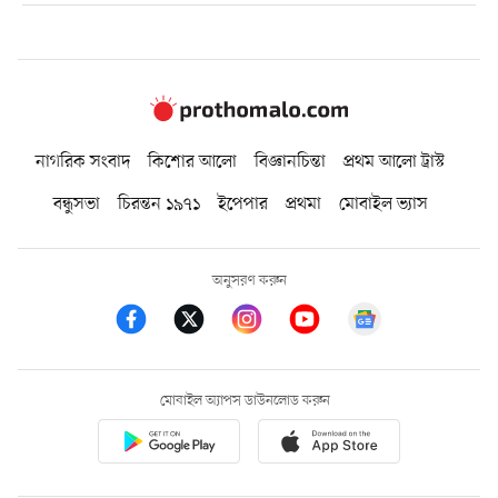
নাগরিক সংবাদ
কিশোর আলো
বিজ্ঞানচিন্তা
প্রথম আলো ট্রাস্ট
বন্ধুসভা
চিরন্তন ১৯৭১
ইপেপার
প্রথমা
মোবাইল ভ্যাস
অনুসরণ করুন
মোবাইল অ্যাপস ডাউনলোড করুন