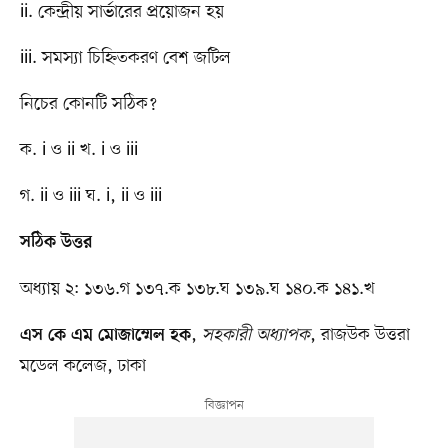
ii. কেন্দ্রীয় সার্ভারের প্রয়োজন হয়
iii. সমস্যা চিহ্নিতকরণ বেশ জটিল
নিচের কোনটি সঠিক?
ক. i ও ii খ. i ও iii
গ. ii ও iii ঘ. i, ii ও iii
সঠিক উত্তর
অধ্যায় ২: ১৩৬.গ ১৩৭.ক ১৩৮.ঘ ১৩৯.ঘ ১৪০.ক ১৪১.খ
,
সহকারী অধ্যাপক
, রাজউক উত্তরা
এস কে এম মোজাম্মেল হক
মডেল কলেজ, ঢাকা