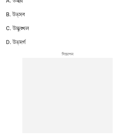
A. উচ্ছন্ন
B. উত্সব
C. উচ্ছৃঙ্খল
D. উত্সর্গ