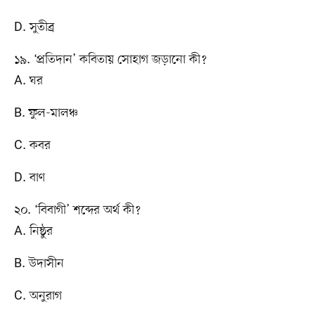
D. সুতীব্র
১৯. ‘প্রতিদান’ কবিতায় সোহাগ জড়ানো কী?
A. ঘর
B. ফুল-মালঞ্চ
C. কবর
D. বাণ
২০. ‘বিবাগী’ শব্দের অর্থ কী?
A. নিষ্ঠুর
B. উদাসীন
C. অনুরাগ