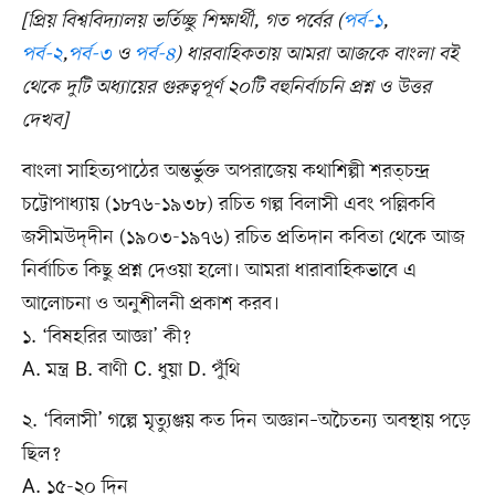
[প্রিয় বিশ্ববিদ্যালয় ভর্তিচ্ছু শিক্ষার্থী, গত পর্বের (
পর্ব-১
,
পর্ব-২
,
পর্ব-৩
ও
পর্ব-৪
) ধারবাহিকতায় আমরা আজকে বাংলা বই
থেকে দুটি অধ্যায়ের গুরুত্বপূর্ণ ২০টি বহুনির্বাচনি প্রশ্ন ও উত্তর
দেখব]
বাংলা সাহিত্যপাঠের অন্তর্ভুক্ত অপরাজেয় কথাশিল্পী শরত্চন্দ্র
চট্টোপাধ্যায় (১৮৭৬-১৯৩৮) রচিত গল্প বিলাসী এবং পল্লিকবি
জসীমউদ্‌দীন (১৯০৩-১৯৭৬) রচিত প্রতিদান কবিতা থেকে আজ
নির্বাচিত কিছু প্রশ্ন দেওয়া হলো। আমরা ধারাবাহিকভাবে এ
আলোচনা ও অনুশীলনী প্রকাশ করব।
১. ‘বিষহরির আজ্ঞা’ কী?
A. মন্ত্র B. বাণী C. ধুয়া D. পুঁথি
২. ‘বিলাসী’ গল্পে মৃত্যুঞ্জয় কত দিন অজ্ঞান–অচৈতন্য অবস্থায় পড়ে
ছিল?
A. ১৫-২০ দিন