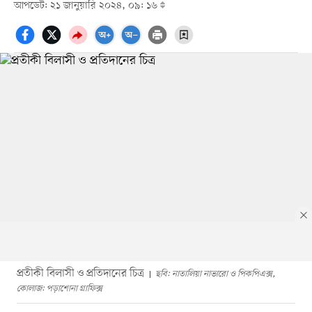
আপডেট: ২১ জানুয়ারি ২০২৪, ০৯: ১৬
প্রতীকী বিলাসী ও প্রতিদানের চিত্র
ছবি: নাতালিয়া নাভারো ও পিকপিএক্স,
কোলাজ: পড়াশোনা গ্রাফিক্স