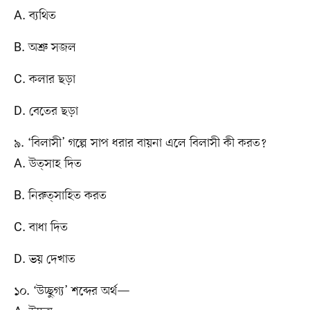
A. ব্যথিত
B. অশ্রু সজল
C. কলার ছড়া
D. বেতের ছড়া
৯. ‘বিলাসী’ গল্পে সাপ ধরার বায়না এলে বিলাসী কী করত?
A. উত্সাহ দিত
B. নিরুত্সাহিত করত
C. বাধা দিত
D. ভয় দেখাত
১০. ‘উচ্ছুগ্য’ শব্দের অর্থ—