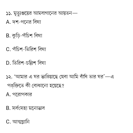
১১. মৃত্যুঞ্জয়ের আমবাগানের আয়তন—
A. দশ-পনের বিঘা
B. কুড়ি-পঁচিশ বিঘা
C. পঁচিশ-তিরিশ বিঘা
D. তিরিশ-চল্লিশ বিঘা
১২. ‘আমার এ ঘর ভাঙিয়াছে যেবা আমি বাঁধি তার ঘর’—এ
পঙ্‌ক্তিতে কী বোঝানো হয়েছে?
A. পরোপকার
B. সর্বংসহা মনোভাব
C. আত্মগ্লানি