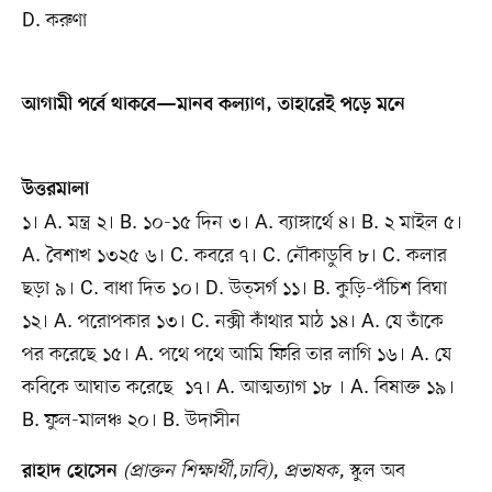
D. করুণা
আগামী পর্বে থাকবে—মানব কল্যাণ, তাহারেই পড়ে মনে
উত্তরমালা
১। A. মন্ত্র ২। B. ১০-১৫ দিন ৩। A. ব্যাঙ্গার্থে ৪। B. ২ মাইল ৫।
A. বৈশাখ ১৩২৫ ৬। C. কবরে ৭। C. নৌকাডুবি ৮। C. কলার
ছড়া ৯। C. বাধা দিত ১০। D. উত্সর্গ ১১। B. কুড়ি-পঁচিশ বিঘা
১২। A. পরোপকার ১৩। C. নক্সী কাঁথার মাঠ ১৪। A. যে তাঁকে
পর করেছে ১৫। A. পথে পথে আমি ফিরি তার লাগি ১৬। A. যে
কবিকে আঘাত করেছে ১৭। A. আত্মত্যাগ ১৮ । A. বিষাক্ত ১৯।
B. ফুল-মালঞ্চ ২০। B. উদাসীন
(প্রাক্তন শিক্ষার্থী,ঢাবি), প্রভাষক,
স্কুল অব
রাহাদ হোসেন