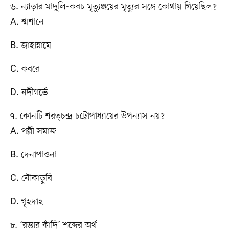
৬. ন্যাড়ার মাদুলি-কবচ মৃত্যুঞ্জয়ের মৃত্যুর সঙ্গে কোথায় গিয়েছিল?
A. শ্মশানে
B. জাহান্নামে
C. কবরে
D. নদীগর্ভে
৭. কোনটি শরত্চন্দ্র চট্টোপাধ্যায়ের উপন্যাস নয়?
A. পল্লী সমাজ
B. দেনাপাওনা
C. নৌকাডুবি
D. গৃহদাহ
৮. ‘রম্ভার কাঁদি’ শব্দের অর্থ—