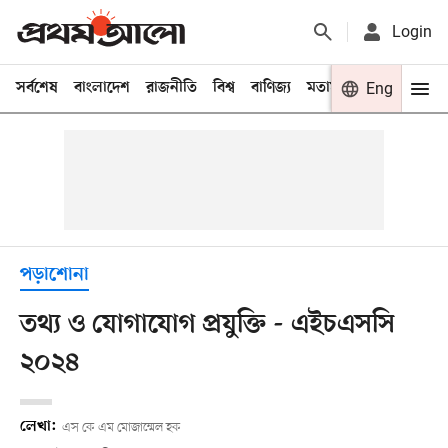
Login
সর্বশেষ
বাংলাদেশ
রাজনীতি
বিশ্ব
বাণিজ্য
মতামত
খেলা
Eng
বিনো
পড়াশোনা
তথ্য ও যোগাযোগ প্রযুক্তি - এইচএসসি
২০২৪
লেখা:
এস কে এম মোজাম্মেল হক