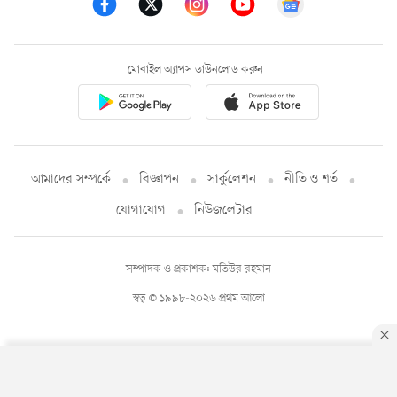
মোবাইল অ্যাপস ডাউনলোড করুন
আমাদের সম্পর্কে
বিজ্ঞাপন
সার্কুলেশন
নীতি ও শর্ত
যোগাযোগ
নিউজলেটার
সম্পাদক ও প্রকাশক: মতিউর রহমান
স্বত্ব © ১৯৯৮-২০২৬ প্রথম আলো
By using this site, you agree to our
Privacy Policy
.
OK