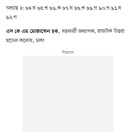
অধ্যায় ২: ৮৪.ঘ ৮৫.খ ৮৬.ক ৮৭.ঘ ৮৮.খ ৮৯.গ ৯০.গ ৯১.ঘ
৯২.গ
,
সহকারী অধ্যাপক
, রাজউক উত্তরা
এস কে এম মোজাম্মেল হক
মডেল কলেজ, ঢাকা