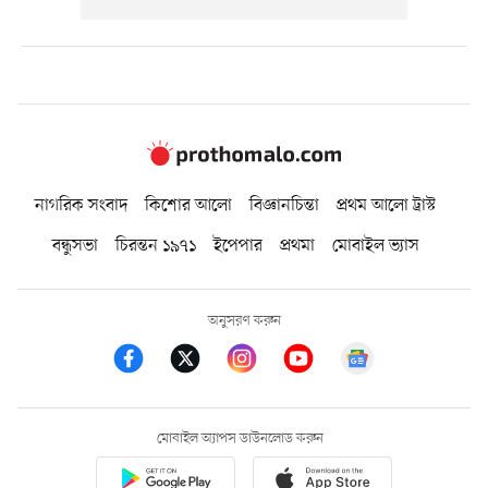
নাগরিক সংবাদ
কিশোর আলো
বিজ্ঞানচিন্তা
প্রথম আলো ট্রাস্ট
বন্ধুসভা
চিরন্তন ১৯৭১
ইপেপার
প্রথমা
মোবাইল ভ্যাস
অনুসরণ করুন
মোবাইল অ্যাপস ডাউনলোড করুন