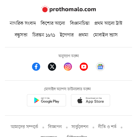
নাগরিক সংবাদ
কিশোর আলো
বিজ্ঞানচিন্তা
প্রথম আলো ট্রাস্ট
বন্ধুসভা
চিরন্তন ১৯৭১
ইপেপার
প্রথমা
মোবাইল ভ্যাস
অনুসরণ করুন
মোবাইল অ্যাপস ডাউনলোড করুন
আমাদের সম্পর্কে
বিজ্ঞাপন
সার্কুলেশন
নীতি ও শর্ত