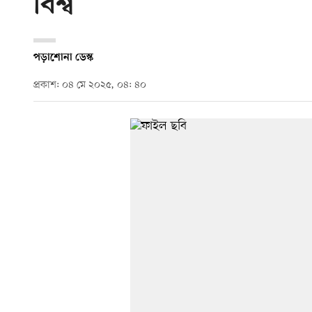
বিশ্ব
পড়াশোনা ডেস্ক
প্রকাশ: ০৪ মে ২০২৫, ০৪: ৪০