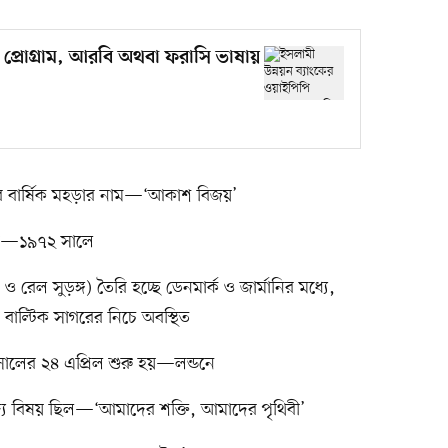
ি প্রোগ্রাম, আরবি অথবা ফরাসি ভাষায়
র বার্ষিক মহড়ার নাম—‘আকাশ বিজয়’
 হয়—১৯৭২ সালে
ক ও রেল সুড়ঙ্গ) তৈরি হচ্ছে ডেনমার্ক ও জার্মানির মধ্যে,
ি বাল্টিক সাগরের নিচে অবস্থিত
 সালের ২৪ এপ্রিল শুরু হয়—লন্ডনে
পাদ্য বিষয় ছিল—‘আমাদের শক্তি, আমাদের পৃথিবী’