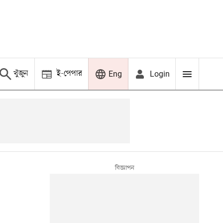
খুঁজুন
ই-পেপার
Login
Eng