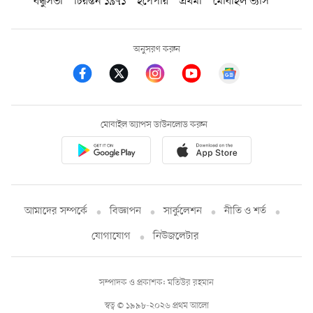
বন্ধুসভা
চিরন্তন ১৯৭১
ইপেপার
প্রথমা
মোবাইল ভ্যাস
অনুসরণ করুন
মোবাইল অ্যাপস ডাউনলোড করুন
আমাদের সম্পর্কে
বিজ্ঞাপন
সার্কুলেশন
নীতি ও শর্ত
যোগাযোগ
নিউজলেটার
সম্পাদক ও প্রকাশক: মতিউর রহমান
স্বত্ব © ১৯৯৮-২০২৬ প্রথম আলো