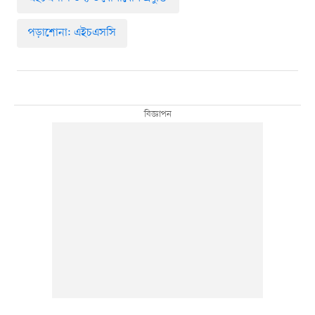
পড়াশোনা: এইচএসসি