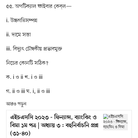
৫৫. অপটিক্যাল ফাইবার কেব্​ল—
i. উচ্চগতিসম্পন্ন
ii. দামে সস্তা
iii. বিদ্যুৎ চৌম্বকীয় প্রভাবমুক্ত
নিচের কোনটি সঠিক?
ক. i ও ii খ. i ও iii
গ. ii ও iii ঘ. i, ii ও iii
আরও পড়ুন
এইচএসসি ২০২৩ - ফিন্যান্স, ব্যাংকিং ও
বিমা ১ম পত্র | অধ্যায় ৩ : বহুনির্বাচনি প্রশ্ন
(৩১-৪০)