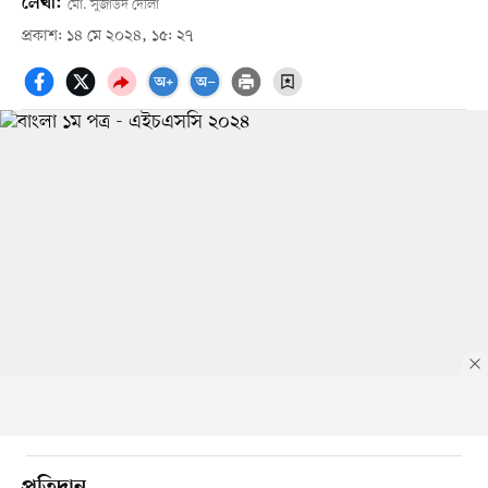
লেখা:
মো. সুজাউদ দৌলা
প্রকাশ: ১৪ মে ২০২৪, ১৫: ২৭
প্রতিদান