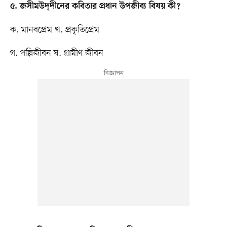
৫. জসীমউদ্​দীনের কবিতার প্রধান উপজীব্য বিষয় কী?
ক. মানবপ্রেম খ. প্রকৃতিপ্রেম
গ. পল্লিজীবন ঘ. গ্রামীণ জীবন