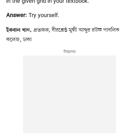
in the given grid in your textbook.
Try yourself.
Answer:
প্রভাষক
,
বীরশ্রেষ্ঠ মুন্সী আব্দুর রউফ পাবলিক
ইকবাল খান,
কলেজ, ঢাকা