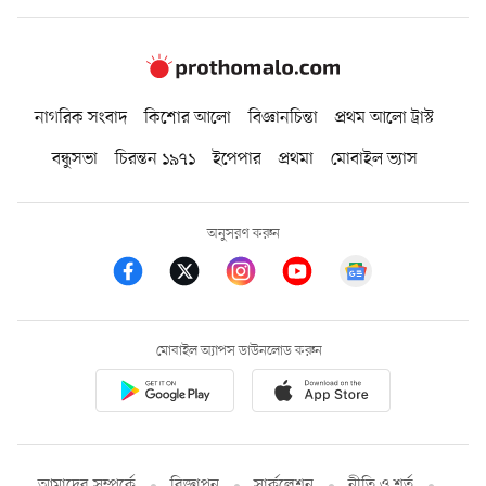
নাগরিক সংবাদ
কিশোর আলো
বিজ্ঞানচিন্তা
প্রথম আলো ট্রাস্ট
বন্ধুসভা
চিরন্তন ১৯৭১
ইপেপার
প্রথমা
মোবাইল ভ্যাস
অনুসরণ করুন
মোবাইল অ্যাপস ডাউনলোড করুন
আমাদের সম্পর্কে
বিজ্ঞাপন
সার্কুলেশন
নীতি ও শর্ত