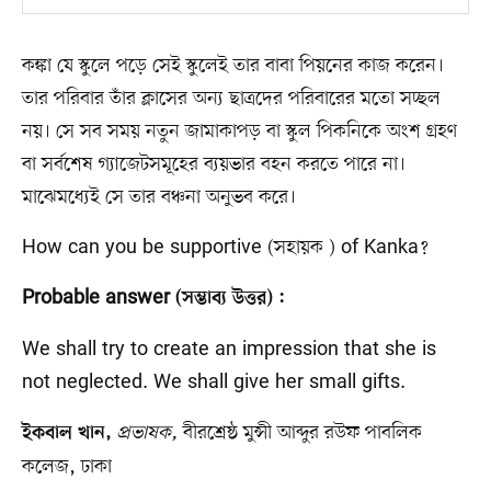
কঙ্কা যে স্কুলে পড়ে সেই স্কুলেই তার বাবা পিয়নের কাজ করেন।
তার পরিবার তাঁর ক্লাসের অন্য ছাত্রদের পরিবারের মতো সচ্ছল
নয়। সে সব সময় নতুন জামাকাপড় বা স্কুল পিকনিকে অংশ গ্রহণ
বা সর্বশেষ গ্যাজেটসমূহের ব্যয়ভার বহন করতে পারে না।
মাঝেমধ্যেই সে তার বঞ্চনা অনুভব করে।
How can you be supportive (সহায়ক ) of Kanka?
Probable answer (সম্ভাব্য উত্তর) :
We shall try to create an impression that she is
not neglected. We shall give her small gifts.
প্রভাষক,
বীরশ্রেষ্ঠ মুন্সী আব্দুর রউফ পাবলিক
ইকবাল খান,
কলেজ, ঢাকা