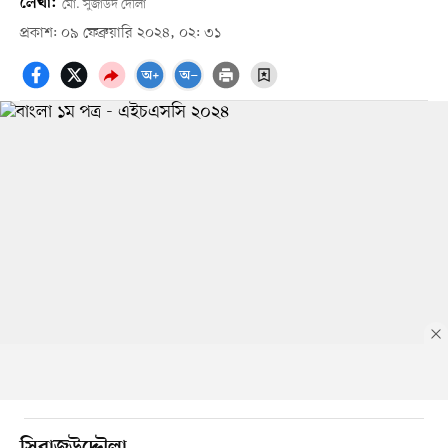
লেখা:
মো. সুজাউদ দৌলা
প্রকাশ: ০৯ ফেব্রুয়ারি ২০২৪, ০২: ৩১
সিরাজউদ্দৌলা