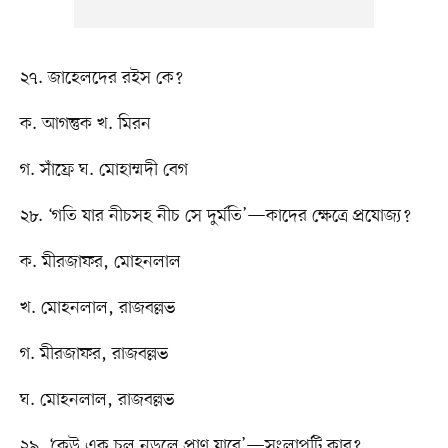
২৭. জাহেলদের রইস কে?
ক. আগন্তুক খ. মিরন
গ. সাঁফ্রে ঘ. মোহাম্মদী বেগ
২৮. ‘গতি যার নীচসহ নীচ সে দুর্মতি’—কাদের ক্ষেত্রে প্রযোজ্য?
ক. মীরজাফর, মোহনলাল
খ. মোহনলাল, রাজবল্লভ
গ. মীরজাফর, রাজবল্লভ
ঘ. মোহনলাল, রাজবল্লভ
২৯. ‘কেউ এক চুল নড়লে প্রাণ যাবে’—সংলাপটি কার?