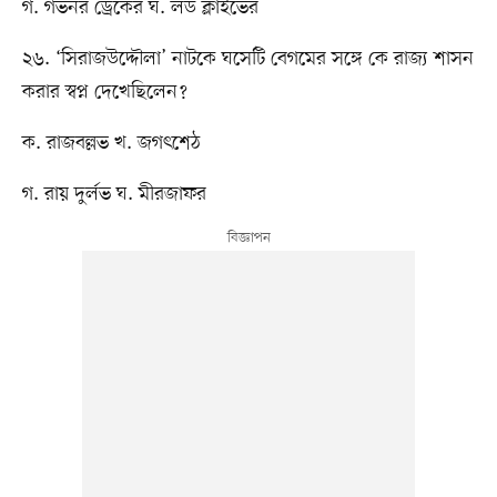
গ. গভর্নর ড্রেকের ঘ. লর্ড ক্লাইভের
২৬. ‘সিরাজউদ্দৌলা’ নাটকে ঘসেটি বেগমের সঙ্গে কে রাজ্য শাসন
করার স্বপ্ন দেখেছিলেন?
ক. রাজবল্লভ খ. জগৎশেঠ
গ. রায় দুর্লভ ঘ. মীরজাফর