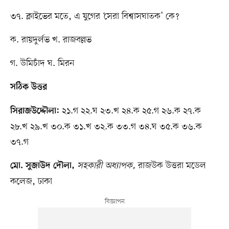
৩৭. ক্লাইভের মতে, এ যুগের ‘সেরা বিশ্বাসঘাতক’ কে?
ক. রায়দুর্লভ খ. রাজবল্লভ
গ. উমিচাঁদ ঘ. মিরন
সঠিক উত্তর
২১.গ ২২.ঘ ২৩.খ ২৪.ক ২৫.গ ২৬.ক ২৭.ক
সিরাজউদ্দৌলা:
২৮.খ ২৯.খ ৩০.ক ৩১.খ ৩২.ক ৩৩.গ ৩৪.ঘ ৩৫.ক ৩৬.ক
৩৭.গ
সহকারী অধ্যাপক,
রাজউক উত্তরা মডেল
মো. সুজাউদ দৌলা,
কলেজ, ঢাকা