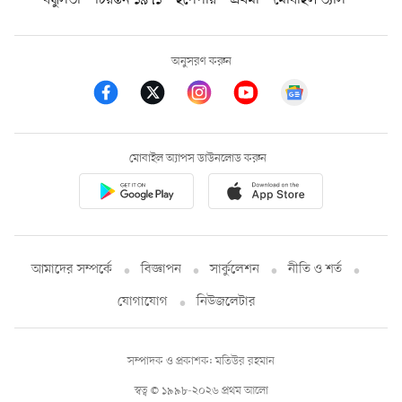
বন্ধুসভা
চিরন্তন ১৯৭১
ইপেপার
প্রথমা
মোবাইল ভ্যাস
অনুসরণ করুন
মোবাইল অ্যাপস ডাউনলোড করুন
আমাদের সম্পর্কে
বিজ্ঞাপন
সার্কুলেশন
নীতি ও শর্ত
যোগাযোগ
নিউজলেটার
সম্পাদক ও প্রকাশক: মতিউর রহমান
স্বত্ব © ১৯৯৮-২০২৬ প্রথম আলো