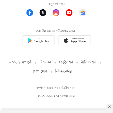
অনুসরণ করুন
মোবাইল অ্যাপস ডাউনলোড করুন
আমাদের সম্পর্কে
বিজ্ঞাপন
সার্কুলেশন
নীতি ও শর্ত
যোগাযোগ
নিউজলেটার
সম্পাদক ও প্রকাশক: মতিউর রহমান
স্বত্ব © ১৯৯৮-২০২৬ প্রথম আলো