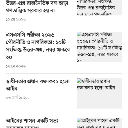
উত্তর–প্রশ্ন রাজনৈতিক দল ছাড়া
গণতান্ত্রিক সরকার হয় না
১২ মে ২০২৬
এসএসসি পরীক্ষা ২০২৬।
পৌরনীতি ও নাগরিকতা: ১০টি
সংক্ষিপ্ত উত্তর–প্রশ্ন, নম্বর থাকবে
২০
১২ মে ২০২৬
স্বাধীনতার প্রধান রক্ষাকবচ হলো
আইন
০৩ মার্চ ২০২৬
আইনের শাসন একটি সভ্য