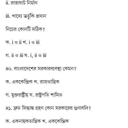
ii. রাস্তাঘাট নির্মাণ
iii. খাদ্যে ভর্তুকি প্রদান
নিচের কোনটি সঠিক?
ক. i ও ii খ. i ও iii
গ. ii ও iii ঘ. i, ii ও iii
৪০. বাংলাদেশের সরকারব্যবস্থা কেমন?
ক. এককেন্দ্রিক খ. রাজতান্ত্রিক
গ. যুক্তরাষ্ট্রীয় ঘ. রাষ্ট্রপতি শাসিত
৪১. দ্রুত সিদ্ধান্ত গ্রহণ কোন সরকারের গুণাবলি?
ক. একনায়কতান্ত্রিক খ. এককেন্দ্রিক