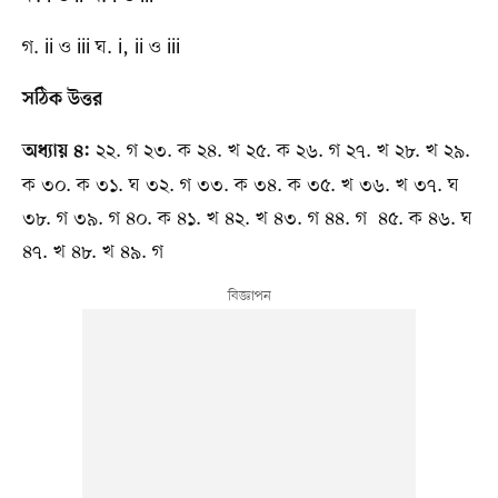
গ. ii ও iii ঘ. i, ii ও iii
সঠিক উত্তর
২২. গ ২৩. ক ২৪. খ ২৫. ক ২৬. গ ২৭. খ ২৮. খ ২৯.
অধ্যায় ৪:
ক ৩০. ক ৩১. ঘ ৩২. গ ৩৩. ক ৩৪. ক ৩৫. খ ৩৬. খ ৩৭. ঘ
৩৮. গ ৩৯. গ ৪০. ক ৪১. খ ৪২. খ ৪৩. গ ৪৪. গ ৪৫. ক ৪৬. ঘ
৪৭. খ ৪৮. খ ৪৯. গ