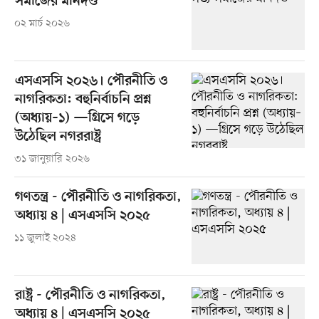
সমাজের মানদণ্ড
০২ মার্চ ২০২৬
এসএসসি ২০২৬। পৌরনীতি ও
নাগরিকতা: বহুনির্বাচনি প্রশ্ন
(অধ্যায়–১) —গ্রিসে গড়ে
উঠেছিল নগররাষ্ট্র
৩১ জানুয়ারি ২০২৬
গণতন্ত্র - পৌরনীতি ও নাগরিকতা,
অধ্যায় ৪ | এসএসসি ২০২৫
১১ জুলাই ২০২৪
রাষ্ট্র - পৌরনীতি ও নাগরিকতা,
অধ্যায় ৪ | এসএসসি ২০২৫