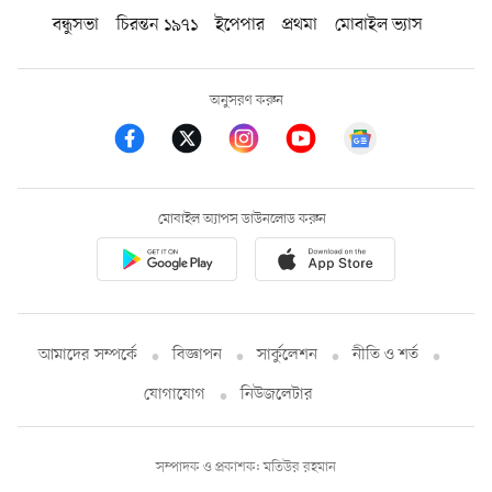
বন্ধুসভা
চিরন্তন ১৯৭১
ইপেপার
প্রথমা
মোবাইল ভ্যাস
অনুসরণ করুন
মোবাইল অ্যাপস ডাউনলোড করুন
আমাদের সম্পর্কে
বিজ্ঞাপন
সার্কুলেশন
নীতি ও শর্ত
যোগাযোগ
নিউজলেটার
সম্পাদক ও প্রকাশক: মতিউর রহমান