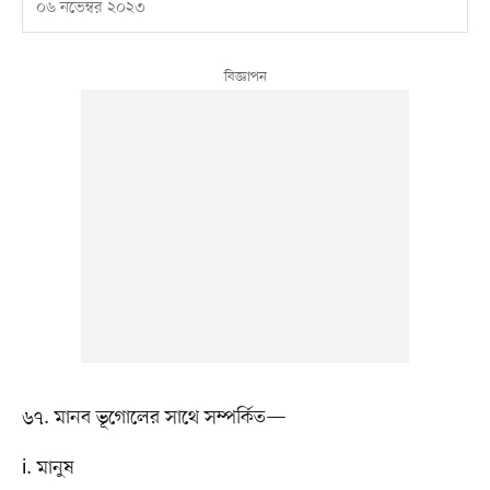
০৬ নভেম্বর ২০২৩
৬৭. মানব ভূগোলের সাথে সম্পর্কিত—
i. মানুষ