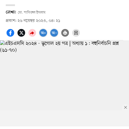
লেখা:
মো. শাকিরুল ইসলাম
প্রকাশ: ২৬ নভেম্বর ২০২৩, ০৪: ২১