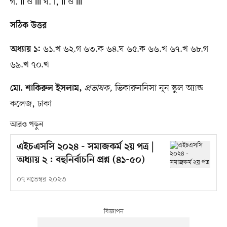
গ. ii ও iii ঘ. i, ii ও iii
সঠিক উত্তর
৬১.খ ৬২.গ ৬৩.ক ৬৪.ঘ ৬৫.ক ৬৬.খ ৬৭.খ ৬৮.গ
অধ্যায় ১:
৬৯.খ ৭০.খ
প্রভাষক,
ভিকারুননিসা নূন স্কুল অ্যান্ড
মো. শাকিরুল ইসলাম,
কলেজ, ঢাকা
আরও পড়ুন
এইচএসসি ২০২৪ - সমাজকর্ম ২য় পত্র |
অধ্যায় ২ : বহুনির্বাচনি প্রশ্ন (৪১-৫০)
০৭ নভেম্বর ২০২৩