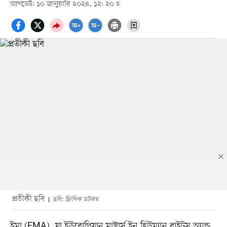
আপডেট: ১০ জানুয়ারি ২০২৪, ১২: ২০
প্রতীকী ছবি
ছবি: ফ্রিপিক ডটকম
ইমা (EMA), যা ইউরোপিয়ান মাস্টার্স ইন হিউম্যান রাইটস অ্যান্ড