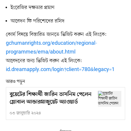
ইংরেজির দক্ষতার প্রমাণ
আবেদন ফি পরিশোধের রসিদ
কোর্স বিষয়ে বিস্তারিত জানতে ভিজিট করুন এই লিংকে:
gchumanrights.org/education/regional-
programmes/ema/about.html
আবেদনের জন্য ভিজিট করুন এই লিংকে:
id.dreamapply.com/login?client=780&legacy=1
আরও পড়ুন
বুয়েটের শিক্ষার্থী জারিন তাসনিম পেলেন
গ্লোবাল আন্ডারগ্রাজুয়েট অ্যাওয়ার্ড
০৩ জানুয়ারি ২০২৪