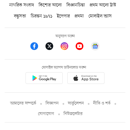
নাগরিক সংবাদ
কিশোর আলো
বিজ্ঞানচিন্তা
প্রথম আলো ট্রাস্ট
বন্ধুসভা
চিরন্তন ১৯৭১
ইপেপার
প্রথমা
মোবাইল ভ্যাস
অনুসরণ করুন
মোবাইল অ্যাপস ডাউনলোড করুন
আমাদের সম্পর্কে
বিজ্ঞাপন
সার্কুলেশন
নীতি ও শর্ত
যোগাযোগ
নিউজলেটার