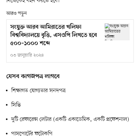
নিজেকেই বহন করতে হবে।
আরও পড়ুন
সংযুক্ত আরব আমিরাতের খলিফা
বিশ্ববিদ্যালয়ে বৃত্তি, এসওপি লিখতে হবে
৫০০–১০০০ শব্দে
০৩ জানুয়ারি ২০২৪
যেসব কাগজপত্র লাগবে
শিক্ষাগত যোগ্যতার সনদপত্র
সিভি
দুটি রেফারেন্স লেটার (একটি একাডেমিক, একটি প্রফেশনাল)
পাসপোর্টের ফটোকপি