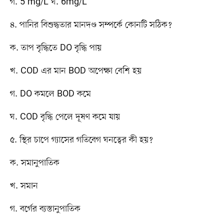
গ. 5 mg/L ঘ. 6mg/L
৪. পানির বিশুদ্ধতার মানদণ্ড সম্পর্কে কোনটি সঠিক?
ক. তাপ বৃদ্ধিতে DO বৃদ্ধি পায়
খ. COD এর মান BOD অপেক্ষা বেশি হয়
গ. DO কমলে BOD কমে
ঘ. COD বৃদ্ধি পেলে দূষণ কমে যায়
৫. স্থির চাপে গ্যাসের গতিবেগ ঘনত্বের কী হয়?
ক. সমানুপাতিক
খ. সমান
গ. বর্গের ব্যস্তানুপাতিক