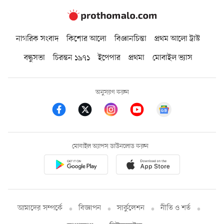
নাগরিক সংবাদ
কিশোর আলো
বিজ্ঞানচিন্তা
প্রথম আলো ট্রাস্ট
বন্ধুসভা
চিরন্তন ১৯৭১
ইপেপার
প্রথমা
মোবাইল ভ্যাস
অনুসরণ করুন
মোবাইল অ্যাপস ডাউনলোড করুন
আমাদের সম্পর্কে
বিজ্ঞাপন
সার্কুলেশন
নীতি ও শর্ত