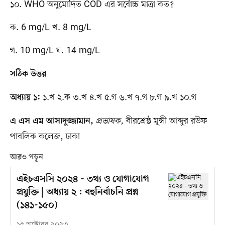
১০. WHO অনুমোদিত COD এর সর্বোচ্চ মাত্রা কত?
ক. 6 mg/L খ. 8 mg/L
গ. 10 mg/L ঘ. 14 mg/L
সঠিক উত্তর
১.খ ২.ক ৩.খ ৪.খ ৫.গ ৬.খ ৭.গ ৮.গ ৯.খ ১০.গ
অধ্যায় ১:
প্রভাষক,
বীরশ্রেষ্ঠ মুন্সী আব্দুর রউফ
এ এস এম আসাদুজ্জামান,
পাবলিক কলেজ, ঢাকা
আরও পড়ুন
এইচএসসি ২০২৪ - তথ্য ও যোগাযোগ
প্রযুক্তি | অধ্যায় ২ : বহুনির্বাচনি প্রশ্ন
(১৪১-১৫০)
১৫ অক্টোবর ২০২৩