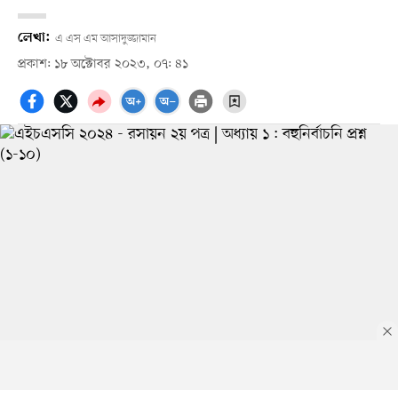
লেখা:
এ এস এম আসাদুজ্জামান
প্রকাশ: ১৮ অক্টোবর ২০২৩, ০৭: ৪১