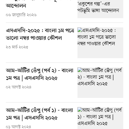
আন্দোলন
০৬ জানুয়ারি ২০২৬
এসএসসি-২০২৫ : বাংলা ১ম পত্রে
ভালো নম্বর পাওয়ার কৌশল
২৩ মার্চ ২০২৫
আম–আঁটিঁর ভেঁপু (পর্ব ২) - বাংলা
১ম পত্র | এসএসসি ২০২৫
০২ আগস্ট ২০২৪
আম–আঁটিঁর ভেঁপু (পর্ব ১) - বাংলা
১ম পত্র | এসএসসি ২০২৫
০১ আগস্ট ২০২৪