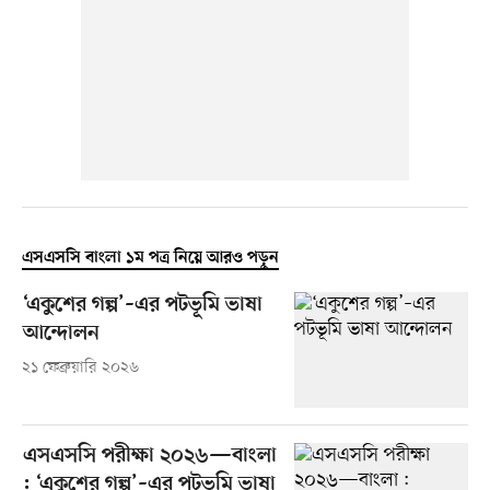
এসএসসি বাংলা ১ম পত্র নিয়ে আরও পড়ুন
‘একুশের গল্প’–এর পটভূমি ভাষা
আন্দোলন
২১ ফেব্রুয়ারি ২০২৬
এসএসসি পরীক্ষা ২০২৬—বাংলা
: ‘একুশের গল্প’–এর পটভূমি ভাষা