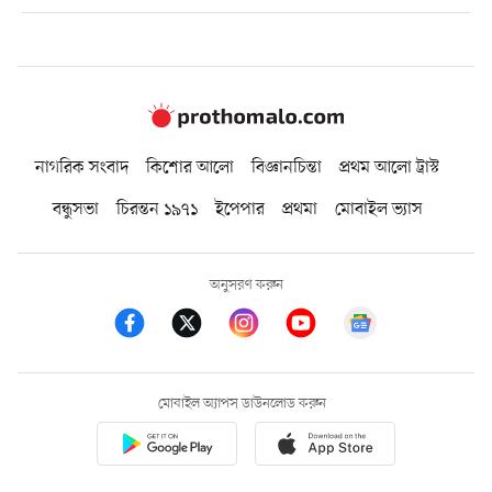
নাগরিক সংবাদ
কিশোর আলো
বিজ্ঞানচিন্তা
প্রথম আলো ট্রাস্ট
বন্ধুসভা
চিরন্তন ১৯৭১
ইপেপার
প্রথমা
মোবাইল ভ্যাস
অনুসরণ করুন
মোবাইল অ্যাপস ডাউনলোড করুন