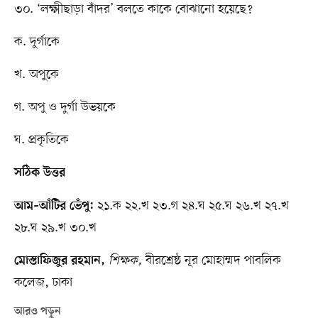
৩০. ‘লক্ষ্মীছাড়া বাঁদর’ বলতে কাকে বোঝানো হয়েছে?
ক. দুর্গাকে
খ. অপুকে
গ. অপু ও দুর্গা উভয়কে
ঘ. প্রকৃতিকে
সঠিক উত্তর
২১.ক ২২.খ ২৩.গ ২৪.ঘ ২৫.ঘ ২৬.খ ২৭.খ
আম–আঁটির ভেঁপু:
২৮.ঘ ২৯.খ ৩০.খ
শিক্ষক,
বীরশ্রেষ্ঠ নূর মোহাম্মদ পাবলিক
মোস্তাফিজুর রহমান,
কলেজ, ঢাকা
আরও পড়ুন