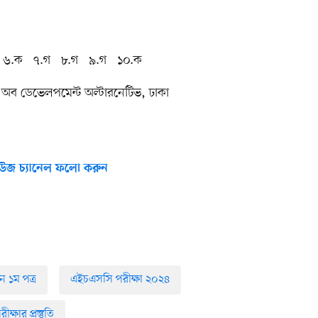
গ ৬.ক ৭.গ ৮.গ ৯.গ ১০.ক
অব ডেভেলপমেন্ট অল্টারনেটিভ, ঢাকা
উজ চ্যানেল ফলো করুন
 ১ম পত্র
এইচএসসি পরীক্ষা ২০২৪
্ষার প্রস্তুতি