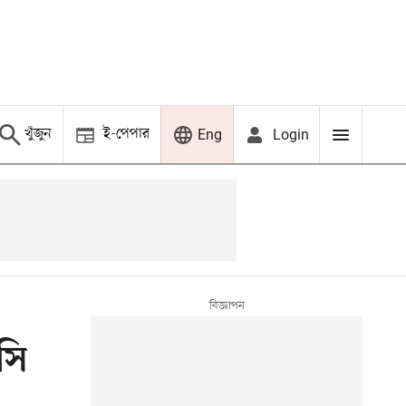
খুঁজুন
ই-পেপার
Login
Eng
সি