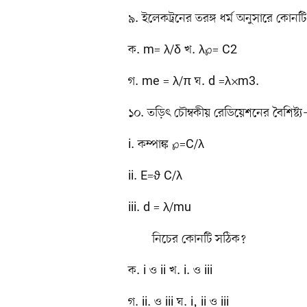
৯. ইলেকট্রনের তরঙ্গ ধর্ম অনুসারে কোনট
ক. m= λ/δ খ. λ℘= C2
গ. me = λ/π ঘ. d =λ×m3.
১০. তড়িৎ চৌম্বকীয় রেডিয়েশনের বৈশিষ্ট্
i. কম্পাঙ্ক ℘=C/λ
ii. E=ϑ C/λ
iii. d = λ/mu
নিচের কোনটি সঠিক?
ক. i ও ii খ. i. ও iii
গ. ii. ও iii ঘ. i, ii ও iii