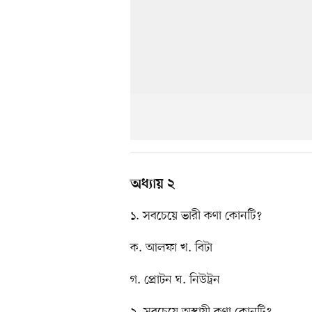
অধ্যায় ২
১. সবচেয়ে ভারী কণা কোনটি?
ক. আলফা খ. বিটা
গ. প্রোটন ঘ. নিউট্রন
২. সবচেয়ে অস্থায়ী কণা কোনটি?