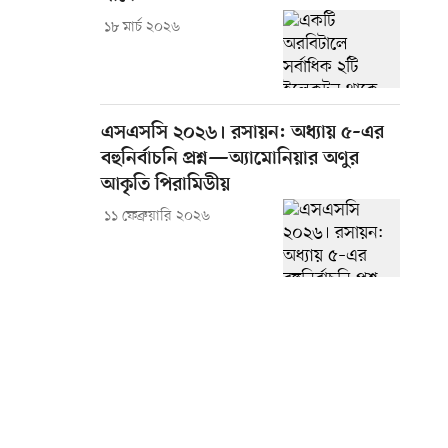
১৮ মার্চ ২০২৬
এসএসসি ২০২৬। রসায়ন: অধ্যায় ৫–এর
বহুনির্বাচনি প্রশ্ন—অ্যামোনিয়ার অণুর
আকৃতি পিরামিডীয়
১১ ফেব্রুয়ারি ২০২৬