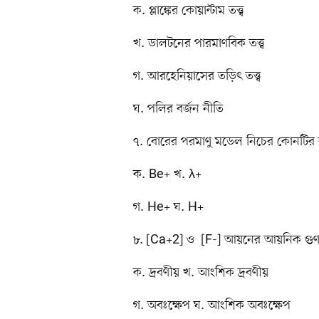
ক. প্লাঙ্কের কোয়ান্টাম তত্ত্ব
খ. ডালটনের পারমাণবিক তত্ত্ব
গ. আরহেনিয়াসের তড়িৎ তত্ত্ব
ঘ. পলির বর্জন নীতি
৭. বোরের পরমাণু মডেল নিচের কোনটির বর্
ক. Be+ খ. λ+
গ. He+ ঘ. H+
৮. [Ca+2] ও [F-] আয়নের আয়নিক গুণফ
ক. দ্রবণীয় খ. আংশিক দ্রবণীয়
গ. অবঃক্ষেপ ঘ. আংশিক অবঃক্ষেপ