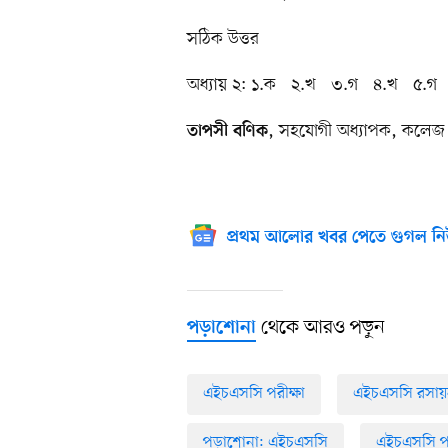
সঠিক উত্তর
অধ্যায় ২: ১.ক ২.খ ৩.গ ৪.খ ৫.
, সহযোগী অধ্যাপক, কলেজ 
তাপসী বণিক
প্রথম আলোর খবর পেতে গুগল নি
থেকে আরও পড়ুন
পড়াশোনা
এইচএসসি পরীক্ষা
এইচএসসি রসায়ন
পড়াশোনা: এইচএসসি
এইচএসসি পরীক