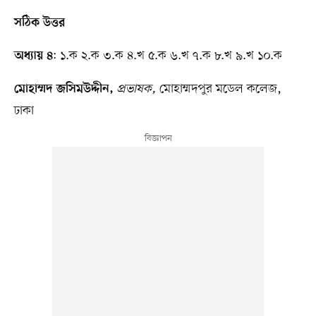
সঠিক উত্তর
: ১.ক ২.ক ৩.ক ৪.খ ৫.ক ৬.খ ৭.ক ৮.খ ৯.খ ১০.ক
অধ্যায় ৪
প্রভাষক,
মোহাম্মদপুর মডেল কলেজ,
মোহাম্মদ জসিমউদ্দীন,
ঢাকা