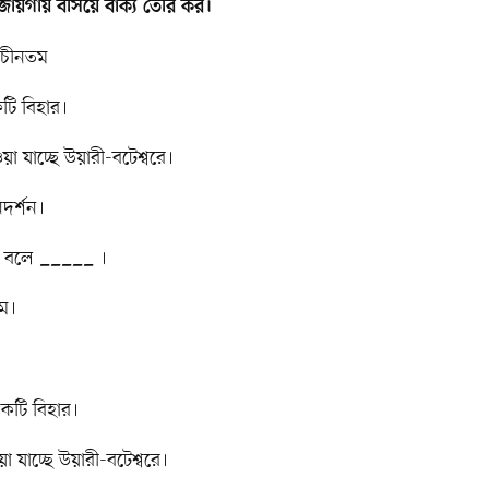
ি জায়গায় বসিয়ে বাক্য তৈরি কর।
াচীনতম
ি বিহার।
া যাচ্ছে উয়ারী-বটেশ্বরে।
দর্শন।
ে বলে _____ ।
ম।
কটি বিহার।
া যাচ্ছে উয়ারী-বটেশ্বরে।