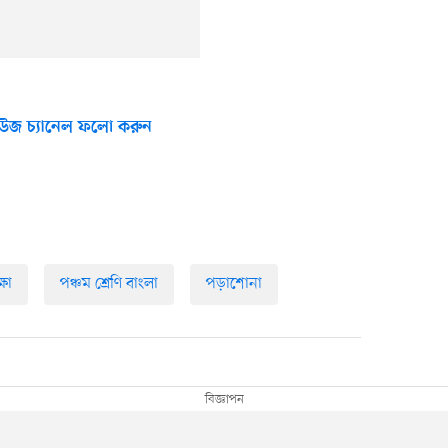
উজ চ্যানেল ফলো করুন
্ষা
পঞ্চম শ্রেণি বাংলা
পড়াশোনা