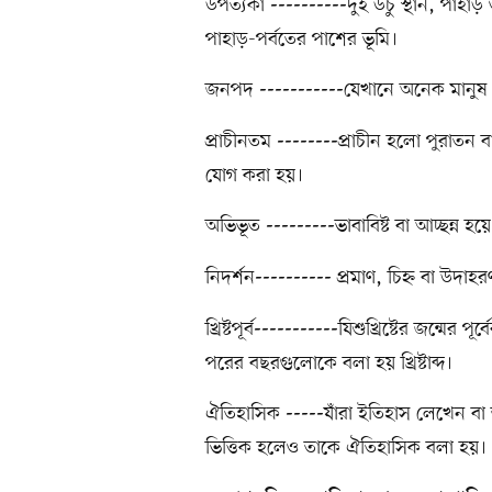
উপত্যকা
দুই উঁচু স্থান, পাহ
----------
পাহাড়-পর্বতের পাশের ভূমি।
জনপদ
যেখানে অনেক মানু
-----------
প্রাচীনতম
প্রাচীন হলো পুরাতন 
--------
যোগ করা হয়।
অভিভূত
ভাবাবিষ্ট বা আচ্ছন্ন হয়
---------
নিদর্শন
প্রমাণ, চিহ্ন বা উদাহর
----------
খ্রিষ্টপূর্ব
যিশুখ্রিষ্টের জন্মের পূ
-----------
পরের বছরগুলোকে বলা হয় খ্রিষ্টাব্দ।
ঐতিহাসিক
যাঁরা ইতিহাস লেখেন বা
-----
ভিত্তিক হলেও তাকে ঐতিহাসিক বলা হয়।