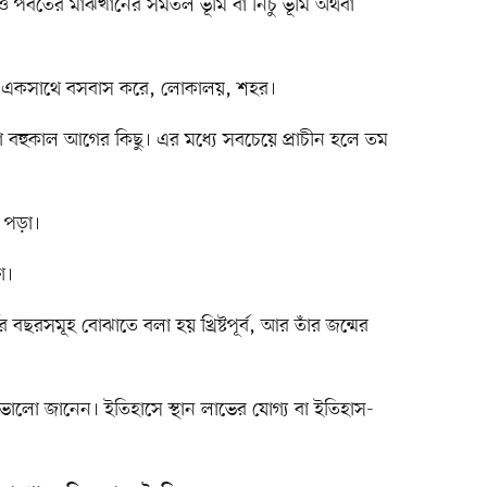
াড় ও পর্বতের মাঝখানের সমতল ভূমি বা নিচু ভূমি অথবা
ষ একসাথে বসবাস করে, লোকালয়, শহর।
বা বহুকাল আগের কিছু। এর মধ্যে সবচেয়ে প্রাচীন হলে তম
ে পড়া।
ণ।
র্বের বছরসমূহ বোঝাতে বলা হয় খ্রিষ্টপূর্ব, আর তাঁর জন্মের
 ভালো জানেন। ইতিহাসে স্থান লাভের যোগ্য বা ইতিহাস-