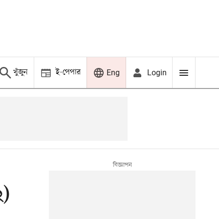
খুঁজুন
ই-পেপার
Login
Eng
২)