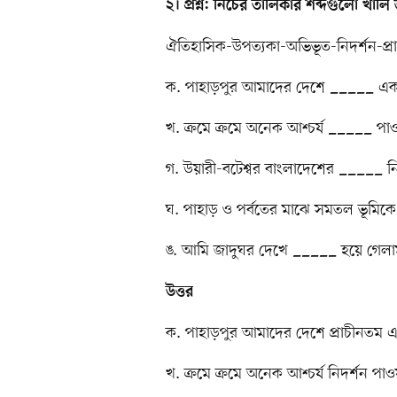
২। প্রশ্ন: নিচের তালিকার শব্দগুলো খাল
ঐতিহাসিক-উপত্যকা-অভিভূত-নিদর্শন-প্র
ক. পাহাড়পুর আমাদের দেশে _____ একট
খ. ক্রমে ক্রমে অনেক আশ্চর্য _____ পাওয়
গ. উয়ারী-বটেশ্বর বাংলাদেশের _____ নি
ঘ. পাহাড় ও পর্বতের মাঝে সমতল ভূমিক
ঙ. আমি জাদুঘর দেখে _____ হয়ে গেলা
উত্তর
ক. পাহাড়পুর আমাদের দেশে প্রাচীনতম এ
খ. ক্রমে ক্রমে অনেক আশ্চর্য নিদর্শন পাওয়