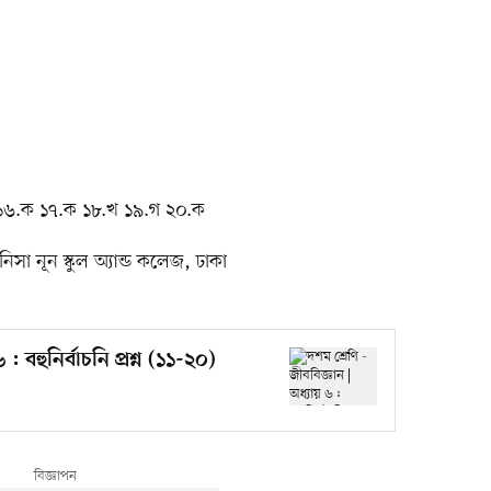
১৬.ক ১৭.ক ১৮.খ ১৯.গ ২০.ক
িসা নূন স্কুল অ্যান্ড কলেজ, ঢাকা
: বহুনির্বাচনি প্রশ্ন (১১-২০)