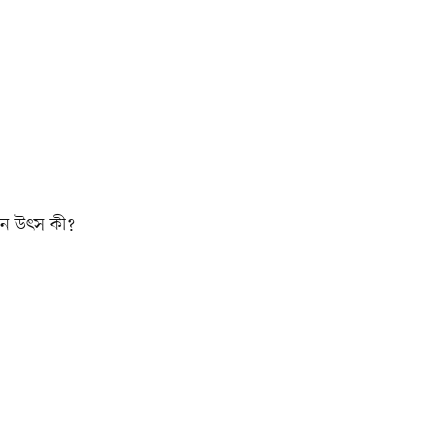
ধান উৎস কী?