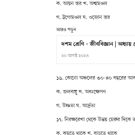
ক. আয়ন স্তর খ. অশ্মমণ্ডল
গ. ট্রপোমণ্ডল ঘ. ওজোন স্তর
আরও পড়ুন
দশম শ্রেণি - জীববিজ্ঞান | অধ্যায় ৬ 
২০ আগস্ট ২০২৩
১৬. কোনো অঞ্চলের ৩০-৪০ বছরের আব
ক. জলবায়ু খ. অধঃক্ষেপণ
গ. উষ্ণতা ঘ. আর্দ্রতা
১৭. নিরক্ষরেখা থেকে উভয় মেরুর দিকে তা
ক. কমতে থাকে খ. বাড়তে থাকে