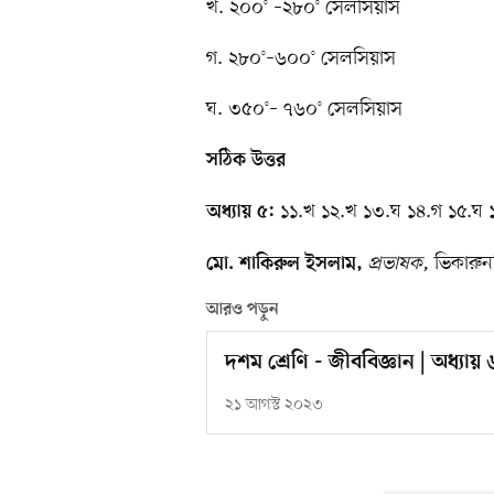
খ. ২০০° –২৮০° সেলসিয়াস
গ. ২৮০°–৬০০° সেলসিয়াস
ঘ. ৩৫০°– ৭৬০° সেলসিয়াস
সঠিক উত্তর
১১.খ ১২.খ ১৩.ঘ ১৪.গ ১৫.ঘ 
অধ্যায় ৫:
প্রভাষক,
ভিকারুনন
মো. শাকিরুল ইসলাম,
আরও পড়ুন
দশম শ্রেণি - জীববিজ্ঞান | অধ্যায় ৬ 
২১ আগস্ট ২০২৩