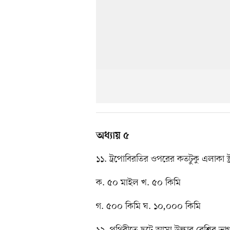
অধ্যায় ৫
১১. ট্রপোবিরতির ওপরের কতটুকু এলাকা স্ট
ক. ৫০ মাইল খ. ৫০ কিমি
গ. ৫০০ কিমি ঘ. ১০,০০০ কিমি
১২. পৃথিবীতে ছুটে আসা উল্কার বেশির ভাগ