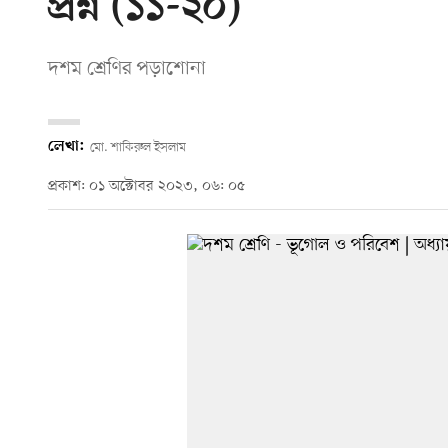
প্রশ্ন (১১-২০)
দশম শ্রেণির পড়াশোনা
লেখা:
মো. শাকিরুল ইসলাম
প্রকাশ: ০১ অক্টোবর ২০২৩, ০৬: ০৫