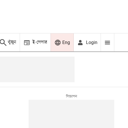
খুঁজুন
ই-পেপার
Login
Eng