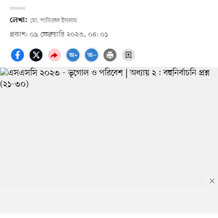
লেখা:
মো. শাকিরুল ইসলাম
প্রকাশ: ০৯ ফেব্রুয়ারি ২০২৩, ০৪: ০১