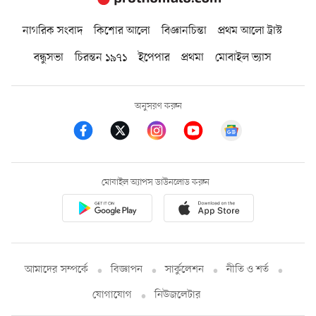
নাগরিক সংবাদ
কিশোর আলো
বিজ্ঞানচিন্তা
প্রথম আলো ট্রাস্ট
বন্ধুসভা
চিরন্তন ১৯৭১
ইপেপার
প্রথমা
মোবাইল ভ্যাস
অনুসরণ করুন
মোবাইল অ্যাপস ডাউনলোড করুন
আমাদের সম্পর্কে
বিজ্ঞাপন
সার্কুলেশন
নীতি ও শর্ত
যোগাযোগ
নিউজলেটার