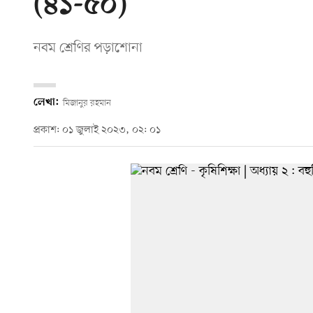
(৪১-৫০)
নবম শ্রেণির পড়াশোনা
লেখা:
মিজানুর রহমান
প্রকাশ: ০১ জুলাই ২০২৩, ০২: ০১