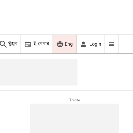
খুঁজুন
ই-পেপার
Login
Eng