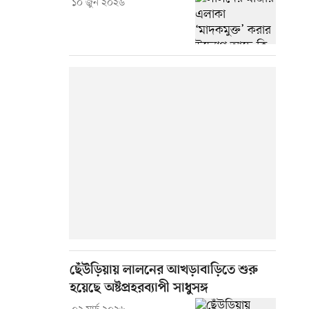
১০ জুন ২০২৬
ছেঁউড়িয়ায় লালনের আখড়াবাড়িতে শুরু
হয়েছে অষ্টপ্রহরব্যাপী সাধুসঙ্গ