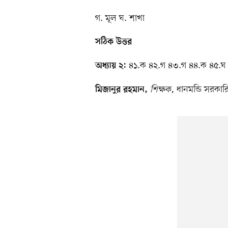
গ. মূল ঘ. শাখা
সঠিক উত্তর
৪১.ক ৪২.গ ৪৩.গ ৪৪.ক ৪৫.ঘ
অধ্যায় ২:
শিক্ষক,
ধানমন্ডি সরকারি
মিজানুর রহমান,