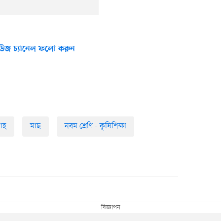
উজ চ্যানেল ফলো করুন
াহ
মাছ
নবম শ্রেণি - কৃষিশিক্ষা