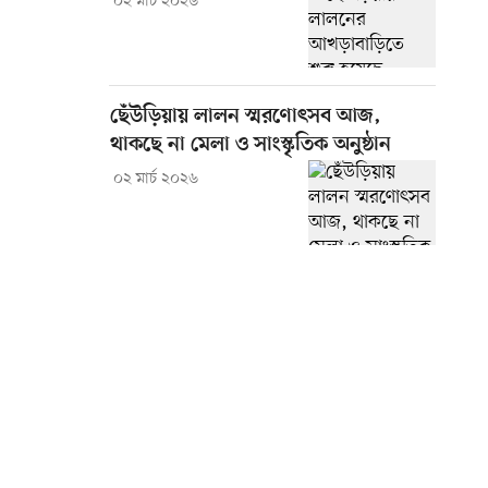
০২ মার্চ ২০২৬
ছেঁউড়িয়ায় লালন স্মরণোৎসব আজ,
থাকছে না মেলা ও সাংস্কৃতিক অনুষ্ঠান
০২ মার্চ ২০২৬