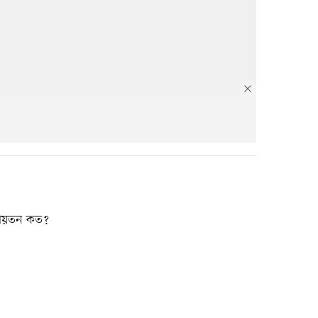
 আয়তন কত?