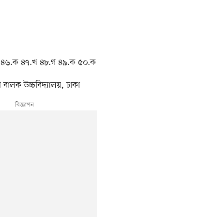
 ৪৬.ক ৪৭.খ ৪৮.গ ৪৯.ক ৫০.ক
 বালক উচ্চবিদ্যালয়, ঢাকা