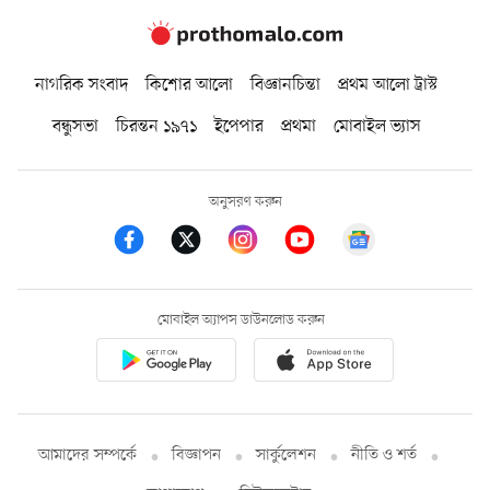
নাগরিক সংবাদ
কিশোর আলো
বিজ্ঞানচিন্তা
প্রথম আলো ট্রাস্ট
বন্ধুসভা
চিরন্তন ১৯৭১
ইপেপার
প্রথমা
মোবাইল ভ্যাস
অনুসরণ করুন
মোবাইল অ্যাপস ডাউনলোড করুন
আমাদের সম্পর্কে
বিজ্ঞাপন
সার্কুলেশন
নীতি ও শর্ত