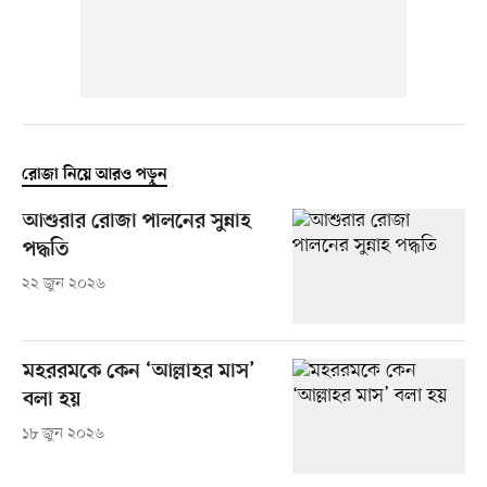
রোজা নিয়ে আরও পড়ুন
আশুরার রোজা পালনের সুন্নাহ
পদ্ধতি
২২ জুন ২০২৬
মহররমকে কেন ‘আল্লাহর মাস’
বলা হয়
১৮ জুন ২০২৬