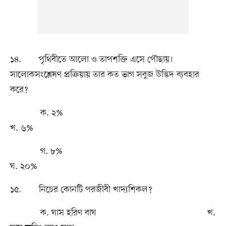
১৪. পৃথিবীতে আলো ও তাপশক্তি এসে পৌছায়।
সালোকসংশ্লেষণ প্রক্রিয়ায় তার কত ভাগ সবুজ উদ্ভিদ ব্যবহার
করে?
ক. ২%
খ. ৬%
গ. ৮%
ঘ. ২০%
১৫. নিচের কোনটি পরজীবী খাদ্যশিকল?
ক. ঘাস হরিণ বাঘ খ.