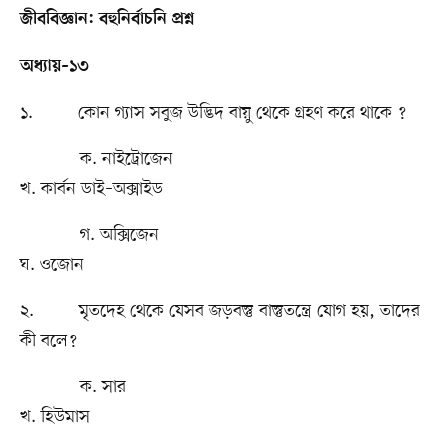
জীববিজ্ঞান: বহুনির্বাচনি প্রশ্ন
অধ্যায়–১৩
১. কোন গ্যাস সবুজ উদ্ভিদ বায়ু থেকে গ্রহণ করে থাকে ?
ক. নাইট্রোজেন
খ. কার্বন ডাই–অক্সাইড
গ. অক্সিজেন
ঘ. ওজোন
২. মৃতদেহ থেকে যেসব জড়বস্তু বাস্তুতন্ত্রে যোগ হয়, তাদের
কী বলে?
ক. সার
খ. হিউমাস