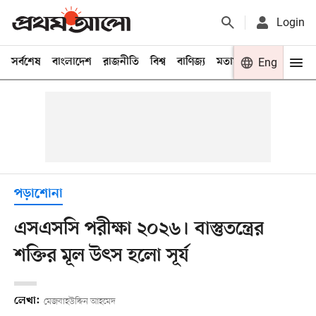
Login
সর্বশেষ
বাংলাদেশ
রাজনীতি
বিশ্ব
বাণিজ্য
মতামত
খেলা
Eng
বিনো
পড়াশোনা
এসএসসি পরীক্ষা ২০২৬। বাস্তুতন্ত্রের
শক্তির মূল উৎস হলো সূর্য‍
লেখা:
মেজবাহউদ্দিন আহমেদ