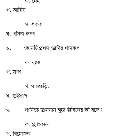
ক. স্নেহ
খ. আমিষ
গ. শর্করা
ঘ. খনিজ লবণ
৬. কোনটি প্রথম শ্রেণির খাদক?
ক. ব্যাঙ
খ. সাপ
গ. ঘাসফড়িং
ঘ. গুইসাপ
৭. পানিতে ভাসমান ক্ষুদ্র জীবদের কী বলে?
ক. প্ল্যাংকটন
খ. বিয়োজক