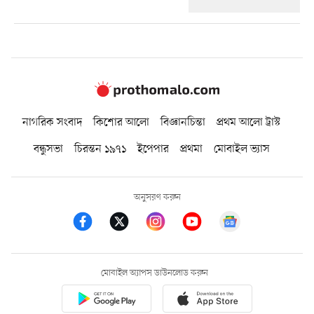
নাগরিক সংবাদ
কিশোর আলো
বিজ্ঞানচিন্তা
প্রথম আলো ট্রাস্ট
বন্ধুসভা
চিরন্তন ১৯৭১
ইপেপার
প্রথমা
মোবাইল ভ্যাস
অনুসরণ করুন
মোবাইল অ্যাপস ডাউনলোড করুন