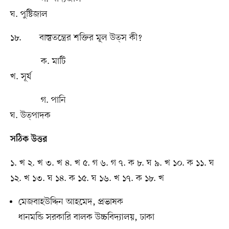
ঘ. পুষ্টিজাল
১৮. বাস্তুতন্ত্রের শক্তির মূল উত্স কী?
ক. মাটি
খ. সূর্য
গ. পানি
ঘ. উত্পাদক
সঠিক উত্তর
১. খ ২. খ ৩. খ ৪. খ ৫. গ ৬. গ ৭. ক ৮. ঘ ৯. খ ১০. ক ১১. ঘ
১২. খ ১৩. ঘ ১৪. ক ১৫. ঘ ১৬. খ ১৭. ক ১৮. খ
মেজবাহউদ্দিন আহমেদ, প্রভাষক
ধানমন্ডি সরকারি বালক উচ্চবিদ্যালয়, ঢাকা