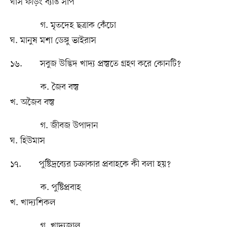
ঘাস ফড়িং ব্যাঙ সাপ
গ. মৃতদেহ ছত্রাক কেঁচো
ঘ. মানুষ মশা ডেঙ্গু ভাইরাস
১৬. সবুজ উদ্ভিদ খাদ্য প্রস্তুতে গ্রহণ করে কোনটি?
ক. জৈব বস্তু
খ. অজৈব বস্তু
গ. জীবজ উপাদান
ঘ. হিউমাস
১৭. পুষ্টিদ্রব্যের চক্রাকার প্রবাহকে কী বলা হয়?
ক. পুষ্টিপ্রবাহ
খ. খাদ্যশিকল
গ. খাদ্যজাল