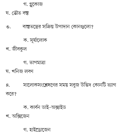
গ. গ্লুকোজ
ঘ. ভৌত বস্তু
৩. বাস্তুতন্ত্রের সক্রিয় উপাদান কোনগুলো?
ক. সূর্যালোক
খ. জীবকুল
গ. তাপমাত্রা
ঘ. খনিজ লবণ
৪. সালোকসংশ্লেষণের সময় সবুজ উদ্ভিদ কোনটি ত্যাগ
করে?
ক. কার্বন ডাই–অক্সাইড
খ. অক্সিজেন
গ. হাইড্রোজেন