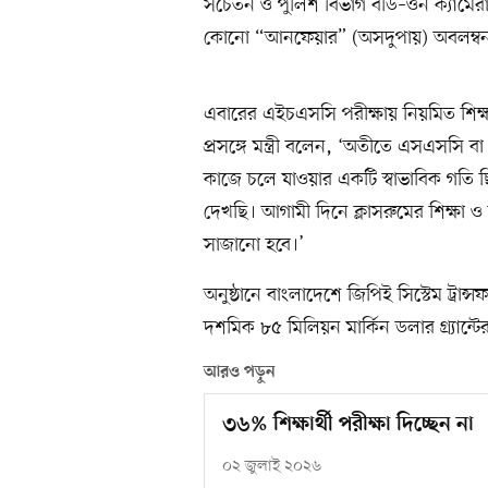
সচেতন ও পুলিশ বিভাগ বডি–ওর্ন ক্যামের
কোনো “আনফেয়ার” (অসদুপায়) অবলম্বন 
এবারের এইচএসসি পরীক্ষায় নিয়মিত শিক্ষ
প্রসঙ্গে মন্ত্রী বলেন, ‘অতীতে এসএসসি
কাজে চলে যাওয়ার একটি স্বাভাবিক গতি ছি
দেখছি। আগামী দিনে ক্লাসরুমের শিক্ষা ও
সাজানো হবে।’
অনুষ্ঠানে বাংলাদেশে জিপিই সিস্টেম ট্রান্
দশমিক ৮৫ মিলিয়ন মার্কিন ডলার গ্র্যান্ট
আরও পড়ুন
৩৬% শিক্ষার্থী পরীক্ষা দিচ্ছেন না
০২ জুলাই ২০২৬