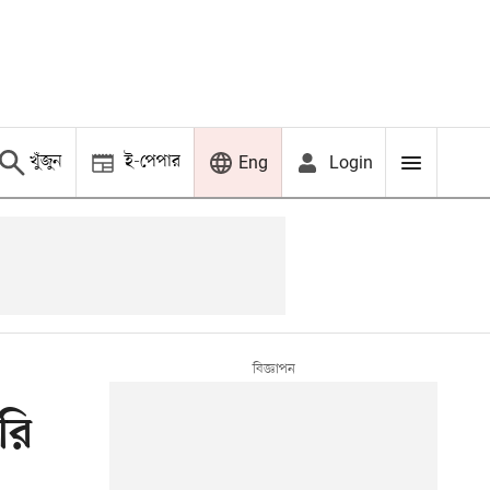
খুঁজুন
ই-পেপার
Login
Eng
রি