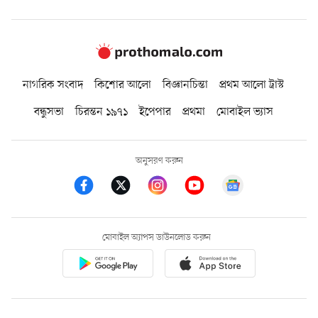
নাগরিক সংবাদ
কিশোর আলো
বিজ্ঞানচিন্তা
প্রথম আলো ট্রাস্ট
বন্ধুসভা
চিরন্তন ১৯৭১
ইপেপার
প্রথমা
মোবাইল ভ্যাস
অনুসরণ করুন
মোবাইল অ্যাপস ডাউনলোড করুন