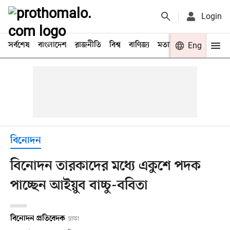
Login
সর্বশেষ
বাংলাদেশ
রাজনীতি
বিশ্ব
বাণিজ্য
মতামত
খেলা
Eng
বিনো
বিনোদন
বিনোদন তারকাদের মধ্যে একুশে পদক
পাচ্ছেন আইয়ুব বাচ্চু-ববিতা
বিনোদন প্রতিবেদক
ঢাকা