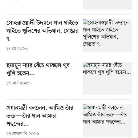
সোহরাওয়ার্দী উদ্যানে গান গাইতে
গাইতে পুলিশের অভিযান, গ্রেপ্তার
৭
১৪ মে ২০২৬
হুমায়ূন স্যার বেঁচে থাকলে খুব
খুশি হতেন...
১৩ মার্চ ২০২৬
প্রধানমন্ত্রী বললেন, আমিও তাঁর
ভক্ত—তাঁর গান আমার
পছন্দের...
২৭ ফেব্রুয়ারি ২০২৬