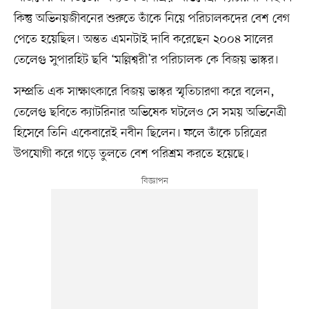
কিন্তু অভিনয়জীবনের শুরুতে তাঁকে নিয়ে পরিচালকদের বেশ বেগ
পেতে হয়েছিল। অন্তত এমনটাই দাবি করেছেন ২০০৪ সালের
তেলেগু সুপারহিট ছবি ‘মল্লিশ্বরী’র পরিচালক কে বিজয় ভাস্কর।
সম্প্রতি এক সাক্ষাৎকারে বিজয় ভাস্কর স্মৃতিচারণা করে বলেন,
তেলেগু ছবিতে ক্যাটরিনার অভিষেক ঘটলেও সে সময় অভিনেত্রী
হিসেবে তিনি একেবারেই নবীন ছিলেন। ফলে তাঁকে চরিত্রের
উপযোগী করে গড়ে তুলতে বেশ পরিশ্রম করতে হয়েছে।