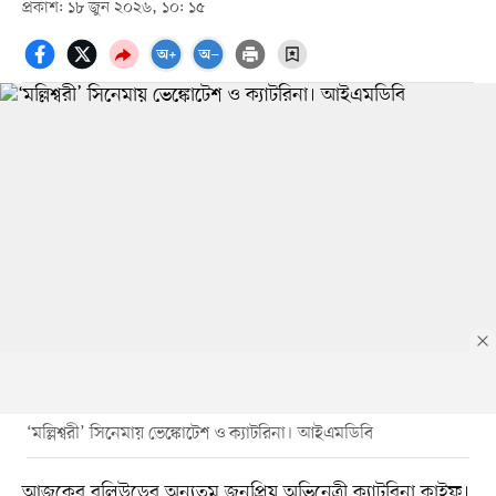
প্রকাশ: ১৮ জুন ২০২৬, ১০: ১৫
‘মল্লিশ্বরী’ সিনেমায় ভেঙ্কোটেশ ও ক্যাটরিনা। আইএমডিবি
আজকের বলিউডের অন্যতম জনপ্রিয় অভিনেত্রী ক্যাটরিনা কাইফ।