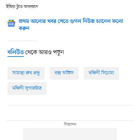
ইন্ডিয়া টুডে অবলম্বনে
প্রথম আলোর খবর পেতে গুগল নিউজ চ্যানেল ফলো
করুন
থেকে আরও পড়ুন
বলিউড
সামান্থা রুথ প্রভু
বক্স অফিস
দক্ষিণী সিনেমা
দক্ষিণী সুপারস্টার