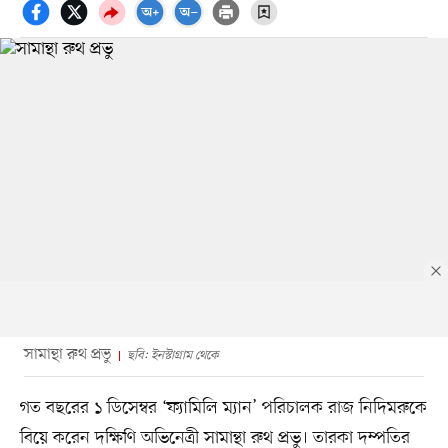
সামান্থা রুথ প্রভু
ছবি: ইনস্টাগ্রাম থেকে
গত বছরের ১ ডিসেম্বর ‘ফ্যামিলি ম্যান’ পরিচালক রাজ নিদিমরুকে
বিয়ে করেন দক্ষিণি অভিনেত্রী সামান্থা রুথ প্রভু। তারকা দম্পতির