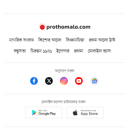
নাগরিক সংবাদ
কিশোর আলো
বিজ্ঞানচিন্তা
প্রথম আলো ট্রাস্ট
বন্ধুসভা
চিরন্তন ১৯৭১
ইপেপার
প্রথমা
মোবাইল ভ্যাস
অনুসরণ করুন
মোবাইল অ্যাপস ডাউনলোড করুন