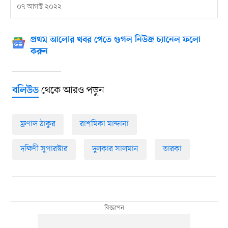
০৭ আগস্ট ২০২২
প্রথম আলোর খবর পেতে গুগল নিউজ চ্যানেল ফলো
করুন
থেকে আরও পড়ুন
বলিউড
ম্রুণাল ঠাকুর
রাশমিকা মান্দানা
দক্ষিণী সুপারস্টার
দুলকার সালমান
তারকা