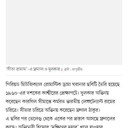
‘সীতা রামাম’–এ ম্রুনাল ও দুলকার
ছবি : সংগৃহীত
পিরিয়ড মিউজিক্যাল রোমান্টিক ড্রামা ঘরানার ছবিটি তৈরি হয়েছে
১৯৬০-এর দশকের কাশ্মীরের প্রেক্ষাপটে। দুলকার অভিনয়
করেছেন কারগিল সীমান্তে কর্মরত ভারতীয় লেফটেন্যান্ট রামের
চরিত্রে। সীতার চরিত্রে অভিনয় করেছেন ম্রুণাল ঠাকুর।
এ ছবির পর তেলেগু থেকে একের পর প্রস্তাব আসছে ম্রুণালের
কাছে। অভিনেত্রী হিসেবে ‘দক্ষিণের দুয়ার’ খুলে যাওয়ার