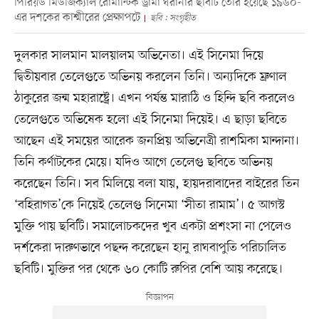
পিরিয়ড মিউজিক্যাল রোমান্টিক ড্রামা ঘরানার ছবিটি তৈরি হয়েছে ১৯৬০-
এর দশকের কাশ্মীরের প্রেক্ষাপটে
ছবি : সংগৃহীত
দুলকার সালমান মালয়ালম অভিনেতা। এই সিনেমা দিয়ে
দ্বিতীয়বার তেলেগুতে অভিনয় করলেন তিনি। অন্যদিকে ম্রুণাল
ঠাকুরের জন্ম মহারাষ্ট্রে। এখন পর্যন্ত মারাঠি ও হিন্দি ছবি করলেও
তেলেগুতে অভিষেক হলো এই সিনেমা দিয়েই। এ ছাড়া ছবিতে
আছেন এই সময়ের আরেক জনপ্রিয় অভিনেত্রী রাশমিকা মান্দানা।
তিনি কর্ণাটকের মেয়ে। যদিও আগে তেলেগু ছবিতে অভিনয়
করেছেন তিনি। সব মিলিয়ে বলা যায়, হায়দরাবাদের বাইরের তিন
‘বহিরাগত’কে নিয়েই তেলেগু সিনেমা ‘সীতা রামাম’। ৫ আগস্ট
মুক্তি পায় ছবিটি। সমালোচকদের খুব একটা প্রশংসা না পেলেও
দর্শকেরা দারুণভাবে পছন্দ করেছেন হানু রাঘবাপুতি পরিচালিত
ছবিটি। মুক্তির পর থেকে ৬০ কোটি রুপির বেশি আয় করেছে।