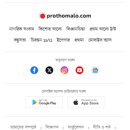
নাগরিক সংবাদ
কিশোর আলো
বিজ্ঞানচিন্তা
প্রথম আলো ট্রাস্ট
বন্ধুসভা
চিরন্তন ১৯৭১
ইপেপার
প্রথমা
মোবাইল ভ্যাস
অনুসরণ করুন
মোবাইল অ্যাপস ডাউনলোড করুন
আমাদের সম্পর্কে
বিজ্ঞাপন
সার্কুলেশন
নীতি ও শর্ত