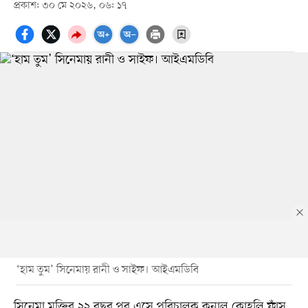
প্রকাশ: ৩০ মে ২০২৬, ০৬: ১৭
‘হাম তুম’ সিনেমায় রানী ও সাইফ। আইএমডিবি
সিনেমা মুক্তির ২২ বছর পর এসে পরিচালক কুনাল কোহলি ফাঁস