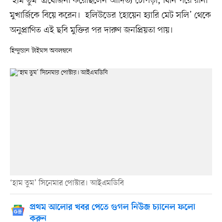
‘হাম তুম’ প্রযোজনা করেছিলেন আদিত্য চোপড়া, যিনি পরে রানী
মুখার্জিকে বিয়ে করেন। হলিউডের ‘হোয়েন হ্যারি মেট সলি’ থেকে
অনুপ্রাণিত এই ছবি মুক্তির পর দারুণ জনপ্রিয়তা পায়।
হিন্দুস্তান টাইমস অবলম্বনে
‘হাম তুম’ সিনেমার পোস্টার। আইএমডিবি
প্রথম আলোর খবর পেতে গুগল নিউজ চ্যানেল ফলো
করুন