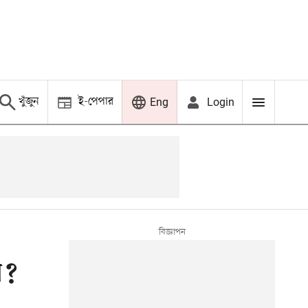
খুঁজুন
ই-পেপার
Login
Eng
ন?