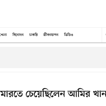
খেলা
বিনোদন
চাকরি
জীবনযাপন
ভিডিও
চড় মারতে চেয়েছিলেন আমির খা