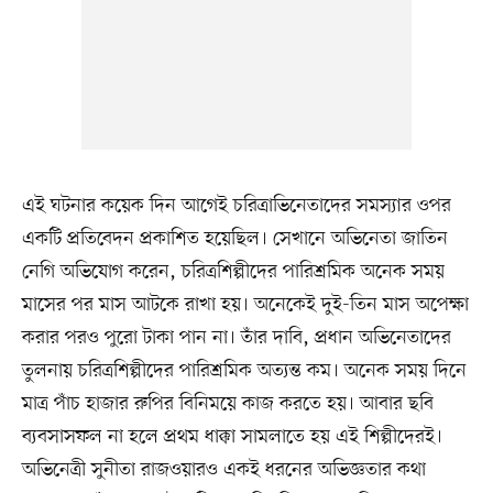
এই ঘটনার কয়েক দিন আগেই চরিত্রাভিনেতাদের সমস্যার ওপর
একটি প্রতিবেদন প্রকাশিত হয়েছিল। সেখানে অভিনেতা জাতিন
নেগি অভিযোগ করেন, চরিত্রশিল্পীদের পারিশ্রমিক অনেক সময়
মাসের পর মাস আটকে রাখা হয়। অনেকেই দুই-তিন মাস অপেক্ষা
করার পরও পুরো টাকা পান না। তাঁর দাবি, প্রধান অভিনেতাদের
তুলনায় চরিত্রশিল্পীদের পারিশ্রমিক অত্যন্ত কম। অনেক সময় দিনে
মাত্র পাঁচ হাজার রুপির বিনিময়ে কাজ করতে হয়। আবার ছবি
ব্যবসাসফল না হলে প্রথম ধাক্কা সামলাতে হয় এই শিল্পীদেরই।
অভিনেত্রী সুনীতা রাজওয়ারও একই ধরনের অভিজ্ঞতার কথা