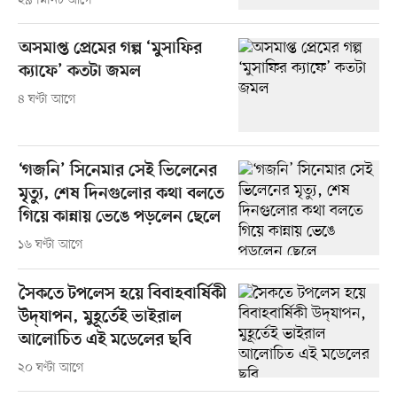
২৯ মিনিট আগে
অসমাপ্ত প্রেমের গল্প ‘মুসাফির
ক্যাফে’ কতটা জমল
৪ ঘণ্টা আগে
‘গজনি’ সিনেমার সেই ভিলেনের
মৃত্যু, শেষ দিনগুলোর কথা বলতে
গিয়ে কান্নায় ভেঙে পড়লেন ছেলে
১৬ ঘণ্টা আগে
সৈকতে টপলেস হয়ে বিবাহবার্ষিকী
উদ্‌যাপন, মুহূর্তেই ভাইরাল
আলোচিত এই মডেলের ছবি
২০ ঘণ্টা আগে