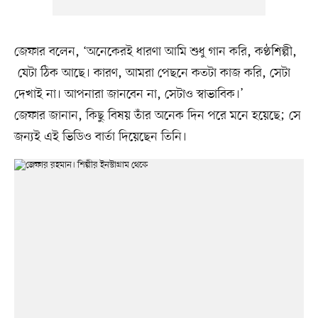
জেফার বলেন, ‘অনেকেরই ধারণা আমি শুধু গান করি, কণ্ঠশিল্পী,
যেটা ঠিক আছে। কারণ, আমরা পেছনে কতটা কাজ করি, সেটা
দেখাই না। আপনারা জানবেন না, সেটাও স্বাভাবিক।’
জেফার জানান, কিছু বিষয় তাঁর অনেক দিন পরে মনে হয়েছে; সে
জন্যই এই ভিডিও বার্তা দিয়েছেন তিনি।