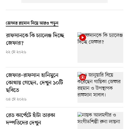
জেফার রহমান নিয়ে আরও পড়ুন
রাফসানকে কি চ্যালেঞ্জ দিচ্ছে
জেফার?
২২ মে ২০২৬
জেফার–রাফসান হানিমুনে
কোথায় গেছেন, দেখুন ১০টি
ছবিতে
০৪ মে ২০২৬
রেড কার্পেটে হাঁটা তারকা
দম্পতিদের দেখুন