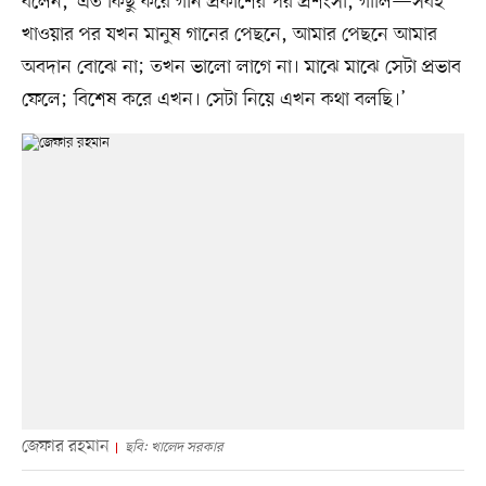
বলেন, ‘এত কিছু করে গান প্রকাশের পর প্রশংসা, গালি—সবই
খাওয়ার পর যখন মানুষ গানের পেছনে, আমার পেছনে আমার
অবদান বোঝে না; তখন ভালো লাগে না। মাঝে মাঝে সেটা প্রভাব
ফেলে; বিশেষ করে এখন। সেটা নিয়ে এখন কথা বলছি।’
জেফার রহমান
ছবি: খালেদ সরকার