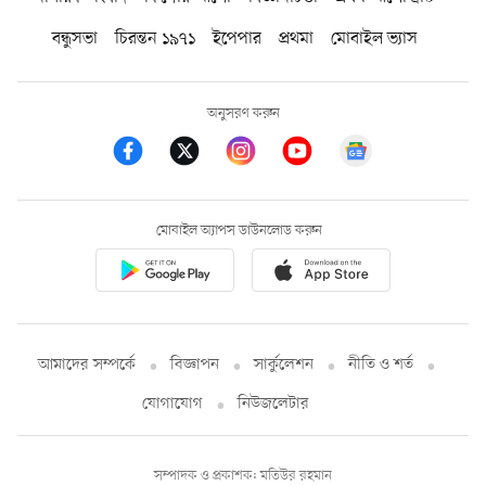
বন্ধুসভা
চিরন্তন ১৯৭১
ইপেপার
প্রথমা
মোবাইল ভ্যাস
অনুসরণ করুন
মোবাইল অ্যাপস ডাউনলোড করুন
আমাদের সম্পর্কে
বিজ্ঞাপন
সার্কুলেশন
নীতি ও শর্ত
যোগাযোগ
নিউজলেটার
সম্পাদক ও প্রকাশক: মতিউর রহমান