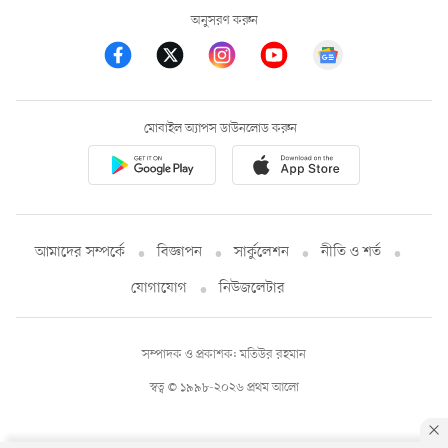
অনুসরণ করুন
মোবাইল অ্যাপস ডাউনলোড করুন
আমাদের সম্পর্কে
বিজ্ঞাপন
সার্কুলেশন
নীতি ও শর্ত
যোগাযোগ
নিউজলেটার
সম্পাদক ও প্রকাশক: মতিউর রহমান
স্বত্ব © ১৯৯৮-২০২৬ প্রথম আলো