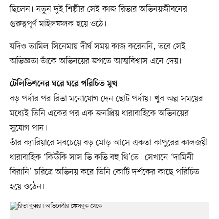
ছিলেন। নতুন দুই শিল্পীর সেই কাজ রিভার অভিনয়জীবনের
গুরুত্বপূর্ণ মাইলফলক হয়ে ওঠে।
যদিও তামিল সিনেমায় দীর্ঘ সময় কাজ করেননি, তবে সেই
অভিজ্ঞতা তাঁকে অভিনয়ের জগতে আত্মবিশ্বাস এনে দেয়।
টেলিভিশনের ঘরে ঘরে পরিচিত মুখ
বড় পর্দার পর রিভা মনোযোগ দেন ছোট পর্দায়। খুব অল্প সময়ের
মধ্যেই তিনি একের পর এক জনপ্রিয় ধারাবাহিকে অভিনয়ের
সুযোগ পান।
তাঁর ক্যারিয়ারে সবচেয়ে বড় মোড় আসে একতা কাপুরের কালজয়ী
ধারাবাহিক ‘কিউঁকি সাস ভি কভি বহু থি’তে। সেখানে ‘দামিনী
বিরানি’ চরিত্রে অভিনয় করে তিনি কোটি দর্শকের কাছে পরিচিত
হয়ে ওঠেন।