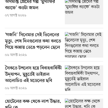
অসমাপ্ত প্রেমের গল্প ‘মুসাফির
ক্যাফে’ কতটা জমল
০৭ আগস্ট ২০২৬
‘গজনি’ সিনেমার সেই ভিলেনের
মৃত্যু, শেষ দিনগুলোর কথা বলতে
গিয়ে কান্নায় ভেঙে পড়লেন ছেলে
০৬ আগস্ট ২০২৬
সৈকতে টপলেস হয়ে বিবাহবার্ষিকী
উদ্‌যাপন, মুহূর্তেই ভাইরাল
আলোচিত এই মডেলের ছবি
০৬ আগস্ট ২০২৬
হোটেলের কক্ষ থেকে লাশ উদ্ধার,
খুনি কে