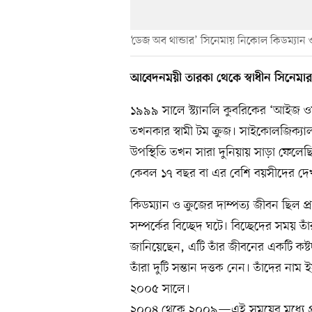
‘ডেজ অব থান্ডার’ সিনেমায় নিকোল কিডম্যান 
আবেদনময়ী তারকা থেকে স্বাধীন সিনেমার
১৯৯৯ সালে স্ট্যানলি কুবরিকের ‘আইজ ও
তখনকার স্বামী টম ক্রুজ। সাইকোলজিক্যা
উপস্থিতি তখন সারা দুনিয়ায় সাড়া ফেলেছিল।
কেবল ১৭ বছর বা এর বেশি বয়সীদের দে
কিডম্যান ও ক্রুজের দাম্পত্য জীবন ছি
সম্পর্কের বিচ্ছেদ ঘটে। বিচ্ছেদের সময় তা
জানিয়েছেন, এটি তাঁর জীবনের একটি কষ্ট
তাঁরা দুটি সন্তান দত্তক নেন। তাঁদের না
২০০৫ সালে।
২০০৪ থেকে ২০০৯—এই সময়ের মধ্যে প্রতিষ