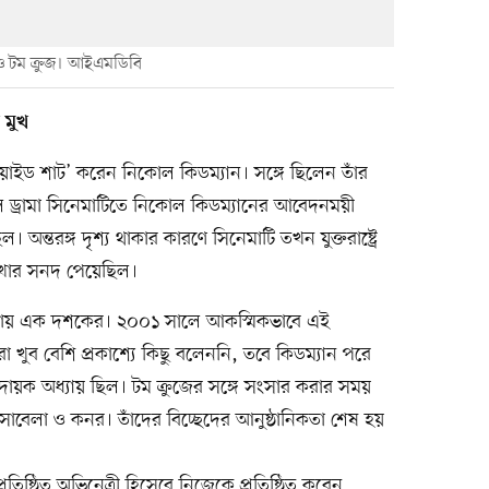
ও টম ক্রুজ। আইএমডিবি
 মুখ
য়াইড শাট’ করেন নিকোল কিডম্যান। সঙ্গে ছিলেন তাঁর
ল ড্রামা সিনেমাটিতে নিকোল কিডম্যানের আবেদনময়ী
 অন্তরঙ্গ দৃশ্য থাকার কারণে সিনেমাটি তখন যুক্তরাষ্ট্রে
খার সনদ পেয়েছিল।
ল প্রায় এক দশকের। ২০০১ সালে আকস্মিকভাবে এই
ঁরা খুব বেশি প্রকাশ্যে কিছু বলেননি, তবে কিডম্যান পরে
দায়ক অধ্যায় ছিল। টম ক্রুজের সঙ্গে সংসার করার সময়
ম ইসাবেলা ও কনর। তাঁদের বিচ্ছেদের আনুষ্ঠানিকতা শেষ হয়
্ঠিত অভিনেত্রী হিসেবে নিজেকে প্রতিষ্ঠিত করেন