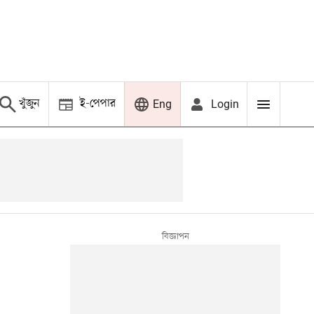
খুঁজুন
ই-পেপার
Login
Eng