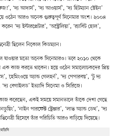
, ‘দ্য আদার্স’, ‘দ্য আওয়ার্স’, ‘দ্য হিটম্যান স্টেইন’
হয়ে ওঠেন আরও অনেক গুরুত্বপূর্ণ সিনেমার অংশ। ২০০৪
ন ‘দ্য ইন্টারপ্রেটার’, ‘অস্ট্রেলিয়া’, ‘র‍্যাবিট হোল’,
িনেত্রী ছিলেন নিকোল কিডম্যান।
লে যাওয়ার মতো অনেক সিনেমারও। তবে ২০১০ থেকে
ের পর এক কাজ করতে থাকেন। হয়ে ওঠেন সমালোচকদের প্রিয়
’, ‘হেমিংওয়ে অ্যান্ড গেলহর্ন’, ‘দ্য পেপারবয়’, ‘টু দ্য
, ‘দ্য বেগাইলড’ ইত্যাদি সিনেমা ও সিরিজে।
েমায় কাজ করেছেন, একই সময়ে সমানতালে তাঁকে দেখা গেছে
ং’, ‘নাইন পারফেক্ট স্ট্রেঞ্জার’, ‘লাভ অ্যান্ড ডেথ’, ‘দ্য
নেত্রী হিসেবে তাঁর পরিচিতি আরও বাড়িয়ে দিয়েছে।