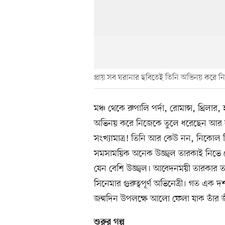
প্রায় সব ঘরানার ছবিতেই তিনি অভিনয় করে ন
মঞ্চ থেকে রুপালি পর্দা, রোমান্স, থ্রিল
অভিনয় করে নিজেকে তুলে ধরেছেন আর কাজ
সংখ্যামাত্র! তিনি আর কেউ নন, নিকোল ক
সমসাময়িক অনেক উজ্জ্বল তারকাই নিভে গ
যেন বেশি উজ্জ্বল। আবেদনময়ী তারকার তক
সিনেমার গুরুত্বপূর্ণ অভিনেত্রী। গত এ
জন্মদিন উপলক্ষে আলো ফেলা যাক তাঁর জ
শুরুর গল্প